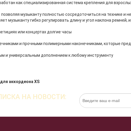
зработан как специализированная система крепления для взросл
, позволяя музыканту полностью сосредоточиться на технике и н
ет музыканту гибко регулировать длину и угол наклона ремней, 
петициях или концертах долгие часы
ечниками и прочными полимерными наконечниками, которые пре
ным и универсальным дополнением к любому инструменту
 для аккордеона XS
ИСКА НА НОВОСТИ:
Нажимая на кнопку «Подписаться», я даю cо