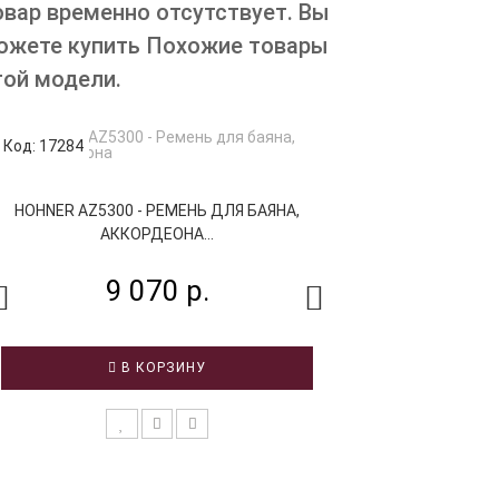
овар временно отсутствует. Вы
ожете купить Похожие товары
той модели.
Код: 17284
Код: 55231
HOHNER AZ5300 - РЕМЕНЬ ДЛЯ БАЯНА,
МОЗЕРЪ SB-1 1 
АККОРДЕОНА...
АККО
9 070 р.
2 
В КОРЗИНУ
В 