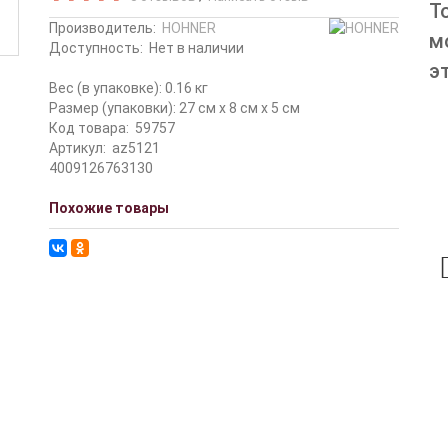
Т
Производитель:
HOHNER
м
Доступность:
Нет в наличии
э
Вес (в упаковке): 0.16 кг
Размер (упаковки): 27 см x 8 см x 5 см
Код товара:
59757
Артикул:
az5121
4009126763130
Похожие товары