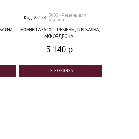
Код: 26144
Код: 64449
БАЯНА,
HOHNER AZ5000 - РЕМЕНЬ ДЛЯ БАЯНА,
ERNIE BALL 413
АККОРДЕОНА...
ДЛЯ
5 140 р.
8
В КОРЗИНУ
В