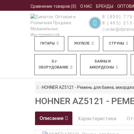
Сравнение товаров (0)
О НАС
БРЕНДЫ
ОПТОВ
8 (800) 775
8 (495) 215
order@dynaton
ГИТАРЫ
УКУЛЕЛЕ
СТРУНЫ
DJ-
БАЯНЫ И
ОБОРУДОВАНИЕ
АККОРДЕОНЫ
HOHNER AZ5121 - Ремень для баяна, аккорде
HOHNER AZ5121 - РЕМ
Описание
Характеристики
От