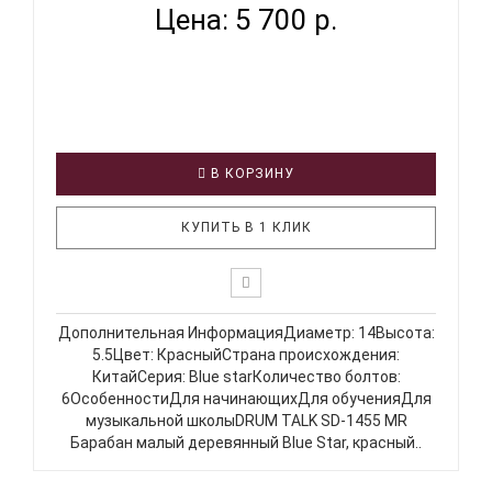
Цена: 5 700 р.
В КОРЗИНУ
КУПИТЬ В 1 КЛИК
Дополнительная ИнформацияДиаметр: 14Высота:
5.5Цвет: КрасныйСтрана происхождения:
КитайСерия: Blue starКоличество болтов:
6ОсобенностиДля начинающихДля обученияДля
музыкальной школыDRUM TALK SD-1455 MR
Барабан малый деревянный Blue Star, красный..