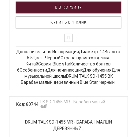
В КОРЗИНУ
КУПИТЬ В 1 КЛИК
Дополнительная ИнформацияДиаметр: 14Высота:
5.5Цвет: ЧерныйСтрана происхождения:
КитайСерия: Blue starКоличество болтов:
6ОсобенностиДля начинающихДля обученияДля
музыкальной школыDRUM TALK SD-1455 BK
Барабан малый деревянный Blue Star, черный..
Код: 80744
DRUM TALK SD-1455 MR - БАРАБАН МАЛЫЙ
ДЕРЕВЯННЫЙ...