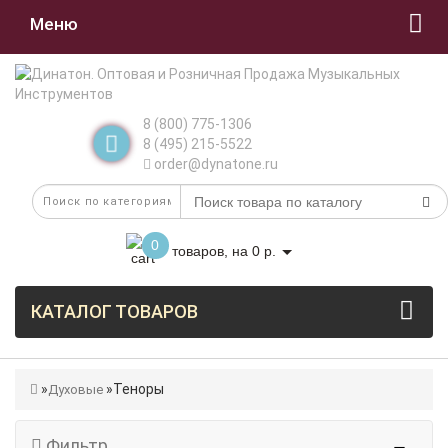
Меню
8 (800) 775-1306
8 (495) 215-5522
order@dynatone.ru
0
товаров, на 0 р.
КАТАЛОГ ТОВАРОВ
Теноры
Духовые
Фильтр