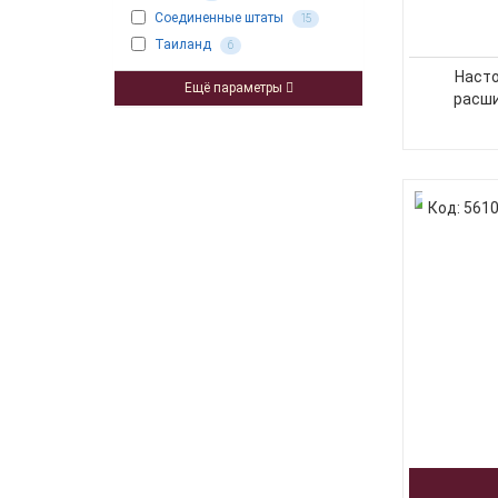
Соединенные штаты
15
Таиланд
6
Насто
Ещё параметры
расши
Код: 561