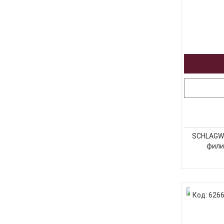
SCHLAGWE
фили
Код: 626