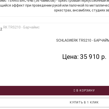
ймс TERRIS BRC-64B (36 чаймсов) - оркестровый перкуссионный
щийся эффект при проведении рукой или палочкой по металличес
оркестрах, ансамблях, студиях зв
22
SCHLAGWERK TRS210 - БАРЧАЙ
Цена: 35 910 р.
В КОРЗИНУ
КУПИТЬ В 1 КЛИК