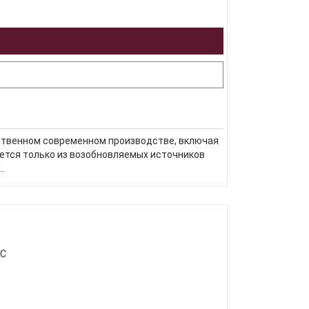
ственном современном производстве, включая
рется только из возобновляемых источников
.
МС