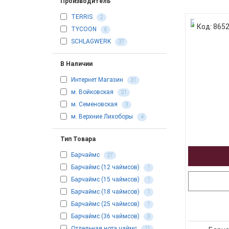
Производитель
TERRIS
2
Код: 865
TYCOON
6
SCHLAGWERK
37
В Наличии
Интернет Магазин
31
м. Войковская
21
м. Семеновская
3
м. Верхние Лихоборы
4
Тип Товара
Барчаймс
27
Барчаймс (12 чаймсов)
1
Барчаймс (15 чаймсов)
1
Барчаймс (18 чаймсов)
1
Барчаймс (25 чаймсов)
1
Барчаймс (36 чаймсов)
3
Отдельная нота чаймс
11