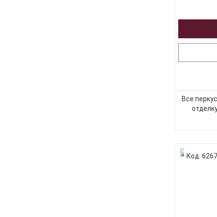
Все перку
отделку
Код: 626