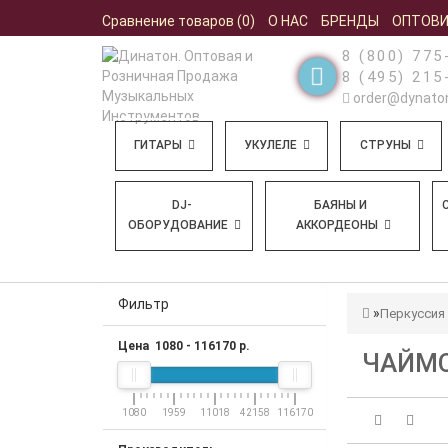
Сравнение товаров (0)
О НАС
БРЕНДЫ
ОПТОВ
8 (800) 775
8 (495) 215
order@dynaton
ГИТАРЫ
УКУЛЕЛЕ
СТРУНЫ
DJ-
БАЯНЫ И
ОБОРУДОВАНИЕ
АККОРДЕОНЫ
Фильтр
Перкуссия
Цена
1080
-
116170
р.
ЧАЙМ
1080
1959
11018
42158
116170