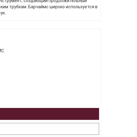
 инструмент, создающий продолжительный
ким трубкам. Барчаймс широко используется в
ук..
МС