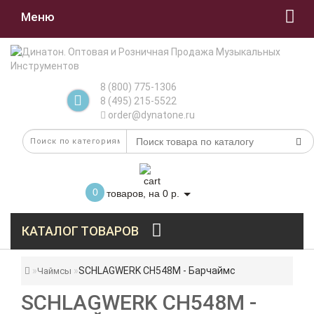
Меню
8 (800) 775-1306
8 (495) 215-5522
order@dynatone.ru
0
товаров, на 0 р.
КАТАЛОГ ТОВАРОВ
SCHLAGWERK CH548M - Барчаймс
Чаймсы
SCHLAGWERK CH548M -