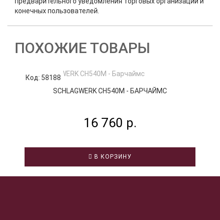
предварительного уведомления торговых организаций и
конечных пользователей.
ПОХОЖИЕ ТОВАРЫ
Код: 58188
К
SCHLAGWERK CH540M - БАРЧАЙМС
16 760 р.
В КОРЗИНУ