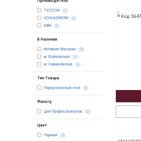
Производитель
TYCOON
1
Код: 564
SCHLAGWERK
1
K&M
1
В Наличии
Интернет Магазин
3
м. Войковская
1
м. Семеновская
1
Тип Товара
Перкуссионный стол
3
Фильтр
для Профессионалов
2
Цвет
Черный
1