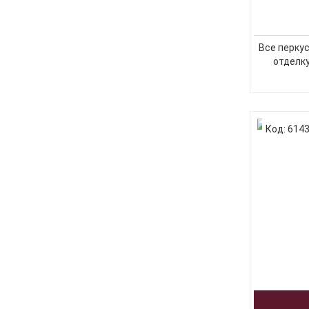
Все перку
отделку
Код: 614