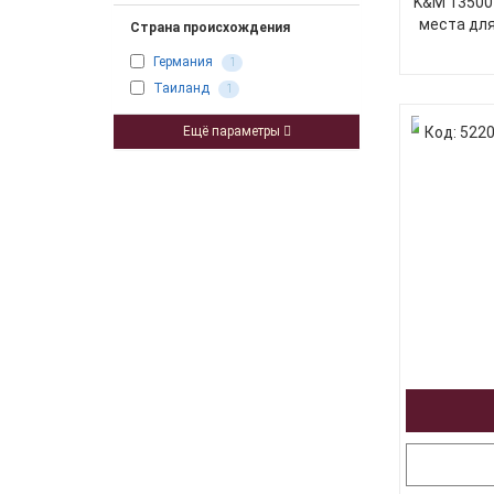
K&M 13500-
места для
Страна происхождения
Германия
1
Таиланд
1
Код: 522
Ещё параметры