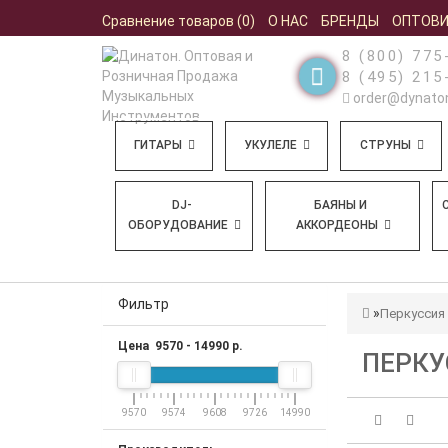
Сравнение товаров (0)
О НАС
БРЕНДЫ
ОПТОВ
8 (800) 775
8 (495) 215
order@dynaton
ГИТАРЫ
УКУЛЕЛЕ
СТРУНЫ
DJ-
БАЯНЫ И
ОБОРУДОВАНИЕ
АККОРДЕОНЫ
Фильтр
Перкуссия
Цена
9570
-
14990
р.
ПЕРКУ
9570
9574
9608
9726
14990