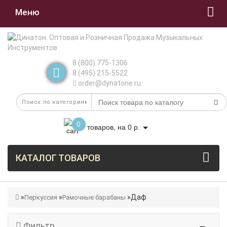
Меню
8 (800) 775-1306
8 (495) 215-5522
order@dynatone.ru
0
товаров, на 0 р.
КАТАЛОГ ТОВАРОВ
Даф
Перкуссия
Рамочные барабаны
Фильтр