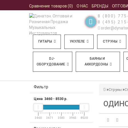
Сравнение товаров (0)
О НАС
БРЕНДЫ
ОПТОВ
8 (800) 775
8 (495) 215
order@dynaton
ГИТАРЫ
УКУЛЕЛЕ
СТРУНЫ
DJ-
БАЯНЫ И
ОБОРУДОВАНИЕ
АККОРДЕОНЫ
Фильтр
Струны
С
Цена
3460
-
8530
р.
ОДИНО
3460
3471
3583
3965
8530