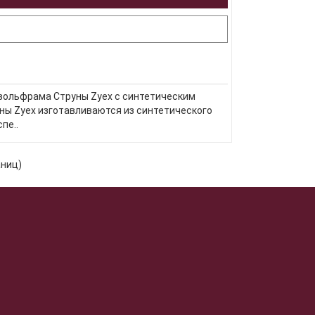
з вольфрама Струны Zyex с синтетическим
ны Zyex изготавливаются из синтетического
пе..
аниц)