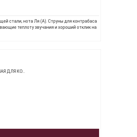
щей стали, нота Ля (A). Струны для контрабаса
ивающие теплоту звучания и хороший отклик на
Я ДЛЯ КО...