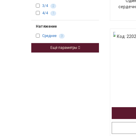
Один
3/4
сердечн
2
4/4
1
Натяжение
Среднее
Код: 220
3
Ещё параметры