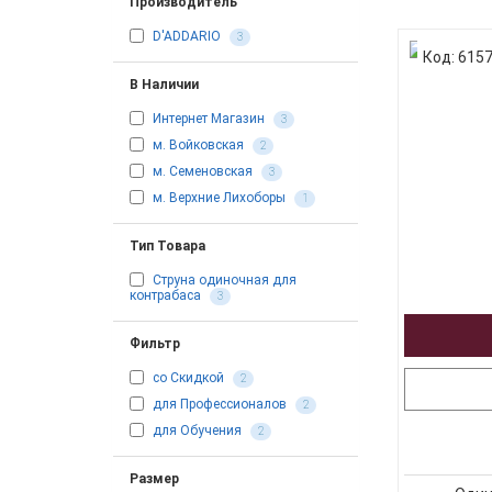
Производитель
D'ADDARIO
3
Код: 615
В Наличии
Интернет Магазин
3
м. Войковская
2
м. Семеновская
3
м. Верхние Лихоборы
1
Тип Товара
Струна одиночная для
контрабаса
3
Фильтр
со Скидкой
2
для Профессионалов
2
для Обучения
2
Размер