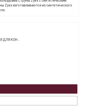
з вольфрама Струны Zyex с синтетическим
ны Zyex изготавливаются из синтетического
пе..
 ДЛЯ КОН...