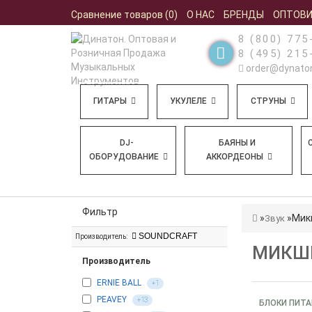
Сравнение товаров (0)
О НАС
БРЕНДЫ
ОПТОВ
8 (800) 775
8 (495) 215
order@dynaton
ГИТАРЫ
УКУЛЕЛЕ
СТРУНЫ
DJ-
БАЯНЫ И
ОБОРУДОВАНИЕ
АККОРДЕОНЫ
Фильтр
Мик
Звук
SOUNDCRAFT
Производитель:
МИКШЕ
Производитель
ERNIE BALL
+1
PEAVEY
+13
БЛОКИ ПИТ