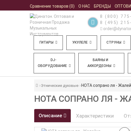
Сравнение товаров (0)
О НАС
БРЕНДЫ
ОПТОВ
8 (800) 775
8 (495) 215
order@dynaton
ГИТАРЫ
УКУЛЕЛЕ
СТРУНЫ
DJ-
БАЯНЫ И
ОБОРУДОВАНИЕ
АККОРДЕОНЫ
НОТА сопрано ля - Жале
Этнические духовые
НОТА СОПРАНО ЛЯ - 
Описание
Характеристики
От