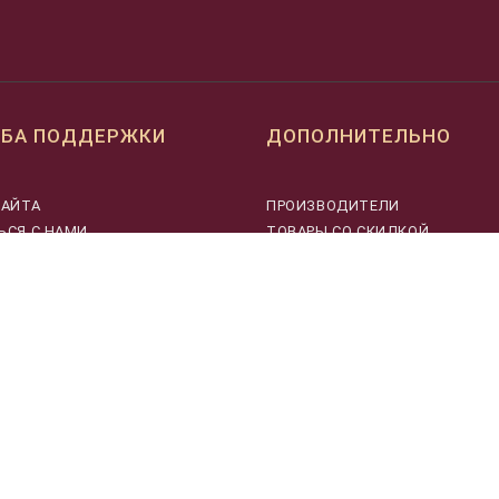
БА ПОДДЕРЖКИ
ДОПОЛНИТЕЛЬНО
САЙТА
ПРОИЗВОДИТЕЛИ
ЬСЯ С НАМИ
ТОВАРЫ СО СКИДКОЙ
СТАТЬИ
НОВОСТИ
ХИТЫ ПРОДАЖ
УЦЕНЕННЫЕ ТОВАРЫ
АРХИВ ТОВАРОВ
26. Музыкальные инструменты и оборудование в Москве © 2026 