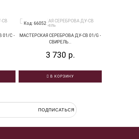
Код: 66052
Код: 74404
НОТА СРЕДНИЙ 
01/C -
МАСТЕРСКАЯ СЕРЕБРОВА ДУ-СВ 01/G -
СВИРЕЛЬ...
1
3 730 р.
В КОРЗИНУ
В
ПОДПИСАТЬСЯ
гласие на
обработку персональных данных.