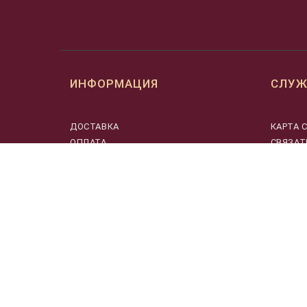
ИНФОРМАЦИЯ
СЛУЖ
ДОСТАВКА
КАРТА 
ОПЛАТА
СВЯЗАТ
МУЗЫКАНТАМ
О НАС
ПОЛЬЗОВАТЕЛЬСКОЕ СОГЛАШЕНИЕ
О ПРОМОКОДАХ
ПОЛИТИКА КОНФИДЕНЦИАЛЬНОСТИ
ВОЗВРАТ ТОВАРА
CПЕЦИАЛЬНАЯ ОЦЕНКА УСЛОВИЙ
ТРУДА ООО «МУЗЫКАЛЬНАЯ
ШКАТУЛКА»
© Динатон 1999-20