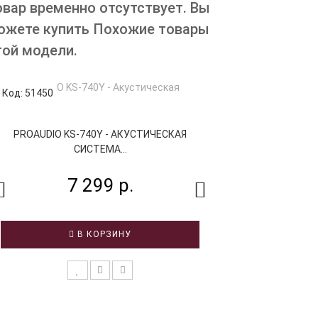
овар временно отсутствует. Вы
ожете купить Похожие товары
той модели.
Код: 51450
Код: 80122
PROAUDIO KS-740Y - АКУСТИЧЕСКАЯ
GEMINI AS-210
СИСТЕМА...
СИС
7 299 р.
10 
В КОРЗИНУ
В 