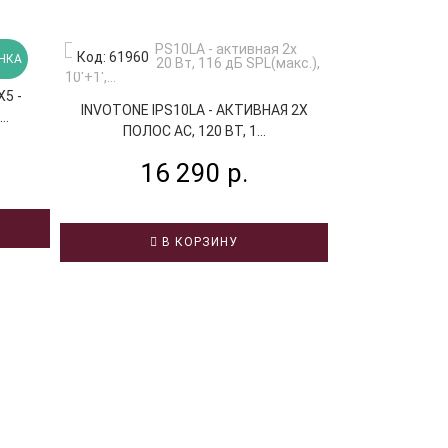
Код: 61960
Код: 59364
НКА
X5 -
FREE SOUND
INVOTONE IPS10LA - АКТИВНАЯ 2Х
..
АКУСТИЧЕ
ПОЛОС АС, 120 ВТ, 1...
19
16 290 р.
В
В КОРЗИНУ