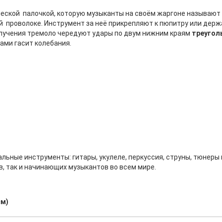
ческой палочкой, которую музыканты на своём жаргоне называют
й проволоке. Инструмент за неё прикрепляют к пюпитру или держа
олучения тремоло чередуют удары по двум нижним краям
треугол
ами гасит колебания.
ьные инструменты: гитары, укулеле, перкуссия, струны, тюнеры 
, так и начинающих музыкантов во всем мире.
cм)