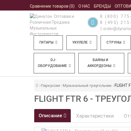
Сравнение товаров (0)
О НАС
БРЕНДЫ
ОПТОВ
8 (800) 775
8 (495) 215
order@dynaton
ГИТАРЫ
УКУЛЕЛЕ
СТРУНЫ
DJ-
БАЯНЫ И
ОБОРУДОВАНИЕ
АККОРДЕОНЫ
FLIGHT F
Перкуссия
Музыкальный треугольник
FLIGHT FTR 6 - ТРЕУГО
Описание
Характеристики
От