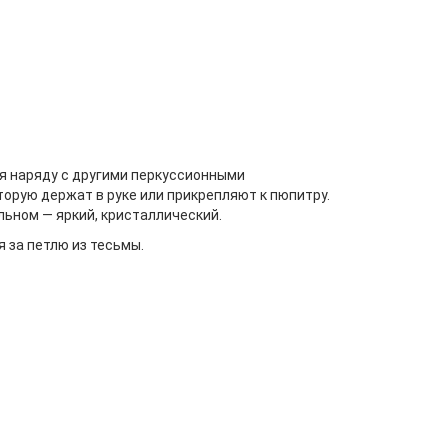
ся наряду с другими перкуссионными
торую держат в руке или прикрепляют к пюпитру.
льном — яркий, кристаллический.
 за петлю из тесьмы.