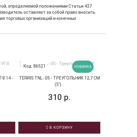
ртой, определяемой положениями Статьи 437
изводитель оставляет за собой право вносить
ия торговых организаций и конечных
Код: 86521
Код: 74526
НОВИНКА
BEE DF70
8 14 -
TERRIS TNL- 05 - ТРЕУГОЛЬНИК 12,7 СМ
(5')...
2
310 р.
В
В КОРЗИНУ