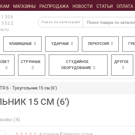
ИКАМ
МАГАЗИНЫ
РАСПРОДАЖА
НОВОСТИ
СТАТЬИ
ОПЛАТА
-1306
-5522
e.ru
КЛАВИШНЫЕ
УДАРНЫЕ
ПЕРКУССИЯ
ГУ
СВЕТ
СТРУННЫЕ
СТУДИЙНОЕ
ДРУГОЕ
ОБОРУДОВАНИЕ
TR 6 - Треугольник 15 см (6')
ЛЬНИК 15 СМ (6')
зывы (4)
/
4 отзывов
Написать отзыв