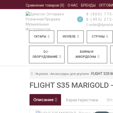
Сравнение товаров (0)
О НАС
БРЕНДЫ
ОПТОВ
8 (800) 775
8 (495) 215
order@dynaton
ГИТАРЫ
УКУЛЕЛЕ
СТРУНЫ
DJ-
БАЯНЫ И
ОБОРУДОВАНИЕ
АККОРДЕОНЫ
FLIGHT S35 
Укулеле
Аксессуары для укулеле
FLIGHT S35 MARIGOLD
Описание
Характеристики
От