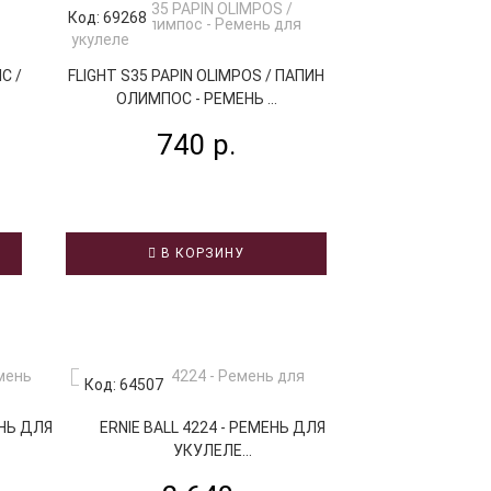
Код: 69268
Код: 65375
FLIGHT S35 TRA
C /
FLIGHT S35 PAPIN OLIMPOS / ПАПИН
УКУ
ОЛИМПОС - РЕМЕНЬ ...
74
740 р.
В К
В КОРЗИНУ
Код: 64507
Код: 62341
ЕНЬ ДЛЯ
ERNIE BALL 4224 - РЕМЕНЬ ДЛЯ
FLIGHT S35 
УКУЛЕЛЕ...
У