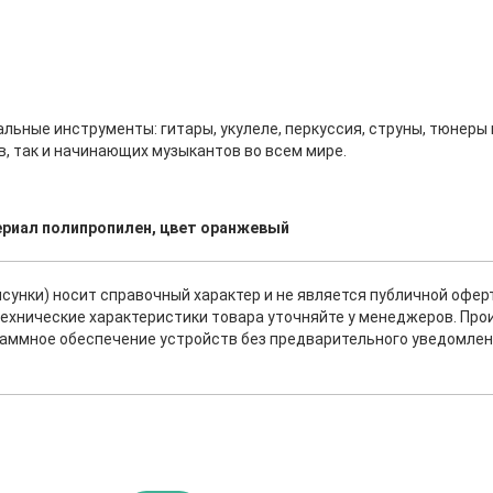
ьные инструменты: гитары, укулеле, перкуссия, струны, тюнеры 
, так и начинающих музыкантов во всем мире.
териал полипропилен, цвет оранжевый
исунки) носит справочный характер и не является публичной офе
ехнические характеристики товара уточняйте у менеджеров. Про
раммное обеспечение устройств без предварительного уведомлен