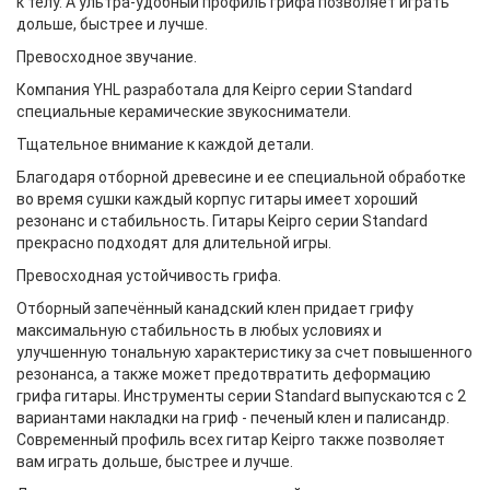
к телу. А ультра-удобный профиль грифа позволяет играть
дольше, быстрее и лучше.
Превосходное звучание.
Компания YHL разработала для Keipro серии Standard
специальные керамические звукосниматели.
Тщательное внимание к каждой детали.
Благодаря отборной древесине и ее специальной обработке
во время сушки каждый корпус гитары имеет хороший
резонанс и стабильность. Гитары Keipro серии Standard
прекрасно подходят для длительной игры.
Превосходная устойчивость грифа.
Отборный запечённый канадский клен придает грифу
максимальную стабильность в любых условиях и
улучшенную тональную характеристику за счет повышенного
резонанса, а также может предотвратить деформацию
грифа гитары. Инструменты серии Standard выпускаются с 2
вариантами накладки на гриф - печеный клен и палисандр.
Современный профиль всех гитар Keipro также позволяет
вам играть дольше, быстрее и лучше.