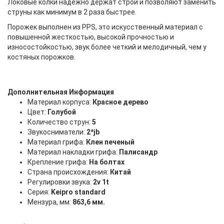
Локовые колки надежно держат строй и позволяют заменить
струны как минимум в 2 раза быстрее.
Порожек выполнен из PPS, это искусственный материал с
повышенной жесткостью, высокой прочностью и
износостойкостью, звук более четкий и мелодичный, чем у
костяных порожков.
Дополнительная Информация
Материал корпуса:
Красное дерево
Цвет:
Голубой
Количество струн:
5
Звукосниматели:
2*jb
Материал грифа:
Клен печеный
Материал накладки грифа:
Палисандр
Крепление грифа:
На болтах
Страна происхождения:
Китай
Регулировки звука:
2v 1t
Серия:
Keipro standard
Мензура, мм:
863,6 мм.