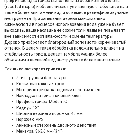
Гриф и накладка грифа выполнены из обожженного клена
(roasted maple) и обеспечивают улучшенную стабильность, а
также более винтажный вид и объемное рельефное звучание
инструмента. При запекании дерева максимально
сжимаются и в процессе использования вода уже не будет
выходить, ваша накладка не сожмется и лады не повылазят
вне зависимости от влажности и смены температуры.
Дерево приобретает благородный золотисто-коричневатый
оттенок. В целом такая обработка положительно влияет на
стабильность грифа, делает тембр звучания более
объемным и внешний вид инструмента более винтажным.
Технические характеристики:
5ти струнная бас-гитара
Колки: винтажные, хром
Материал грифа: канадский печеный клен
Накладка на гриф: печеный клен
Профиль грифа: Modern C
Радиус: 12"
Ширина верхнего порожка: 45 мм
Порожек: PPS
Анкерный стержень двойного действия
Мензура: 863,6 мм (34")