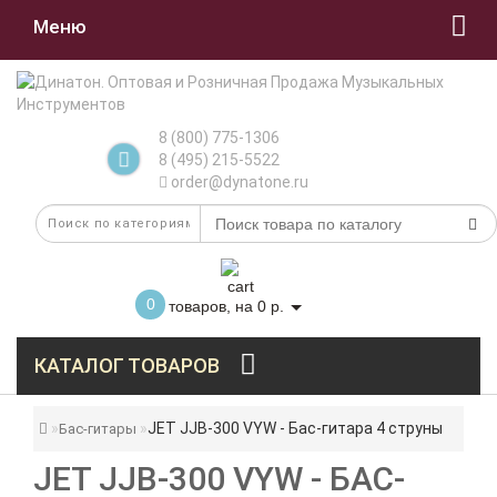
Меню
8 (800) 775-1306
8 (495) 215-5522
order@dynatone.ru
0
товаров, на 0 р.
КАТАЛОГ ТОВАРОВ
JET JJB-300 VYW - Бас-гитара 4 струны
Бас-гитары
JET JJB-300 VYW - БАС-