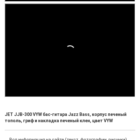
JET JJB-300 VYW бас-гитара Jazz Bass, корпус печеный
тополь, гриф и накладка печеный клен, цвет VYW
Вся информация на сайте (текст, фотографии, рисунки)