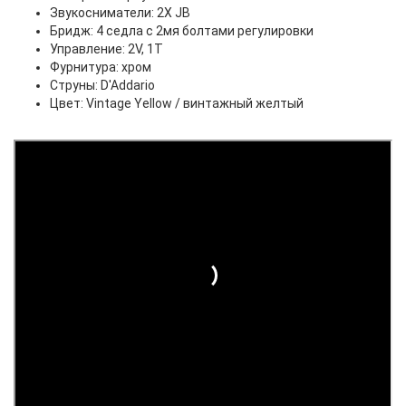
Звукосниматели: 2X JB
Бридж: 4 седла с 2мя болтами регулировки
Управление: 2V, 1T
Фурнитура: хром
Струны: D'Addario
Цвет: Vintage Yellow / винтажный желтый