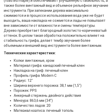
(roasted maple) и обеспечивают улучшенную стабильность, а
также более винтажный вид и объемное рельефное звучание
инструмента. При запекании дерева максимально
сжимаются и в процессе использования вода уже не будет
выходить, ваша накладка не сожмется и лады не повылазят
вне зависимости от влажности и смены температуры.
Дерево приобретает благородный золотисто-коричневатый
оттенок. В целом такая обработка положительно влияет на
стабильность грифа, делает тембр звучания более
объемным и внешний вид инструмента более винтажным.
Технические характеристики:
Колки: винтажные, хром
Материал грифа: канадский печеный клен
Накладка на гриф: печеный клен
Профиль грифа: Modern C
Радиус: 12"
Ширина верхнего порожка: 38,1 мм (1,5")
Порожек: PPS
Анкерный стержень двойного действия
Мензура: 863,6 мм (34")
Количество ладов: 20
Материал корпуса: печеный тополь