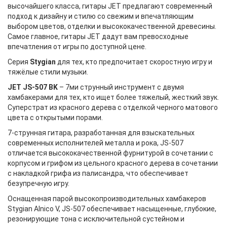
высочайшего класса, гитары JET предлагают современный
подход к дизайну и стилю со свежим и впечатляющим
выбором цветов, отделки и высококачественной древесины.
Самое главное, гитары JET дадут вам превосходные
впечатления от игры по доступной цене.
Серия
Stygian
для тех, кто предпочитает скоростную игру и
тяжёлые стили музыки.
JET JS-507 BK
– 7ми струнный инструмент c двумя
хамбакерами для тех, кто ищет более тяжелый, жесткий звук.
Суперстрат из красного дерева с отделкой черного матового
цвета с открытыми порами.
7-струнная гитара, разработанная для взыскательных
современных исполнителей металла и рока, JS-507
отличается высококачественной фурнитурой в сочетании с
корпусом и грифом из цельного красного дерева в сочетании
с накладкой грифа из палисандра, что обеспечивает
безупречную игру.
Оснащенная парой высокопроизводительных хамбакеров
Stygian Alnico V, JS-507 обеспечивает насыщенные, глубокие,
резонирующие тона с исключительной сустейном и