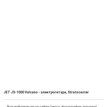
JET JS-1000 Vulcano - электрогитара, Stratocaster
Вся информация на сайте (текст, фотографии, рисунки)