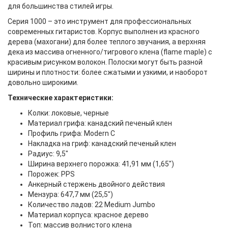
для большинства стилей игры.
Серия 1000 – это инструмент для профессиональных
современных гитаристов. Корпус выполнен из красного
дерева (махогани) для более теплого звучания, а верхняя
дека из массива огненного/тигрового клена (flame maple) с
красивым рисунком волокон. Полоски могут быть разной
ширины и плотности: более сжатыми и узкими, и наоборот
довольно широкими.
Технические характеристики:
Колки: локовые, черные
Материал грифа: канадский печеный клен
Профиль грифа: Modern C
Накладка на гриф: канадский печеный клен
Радиус: 9,5"
Ширина верхнего порожка: 41,91 мм (1,65")
Порожек: PPS
Анкерный стержень двойного действия
Мензура: 647,7 мм (25,5")
Количество ладов: 22 Medium Jumbo
Материал корпуса: красное дерево
Топ: массив волнистого клена