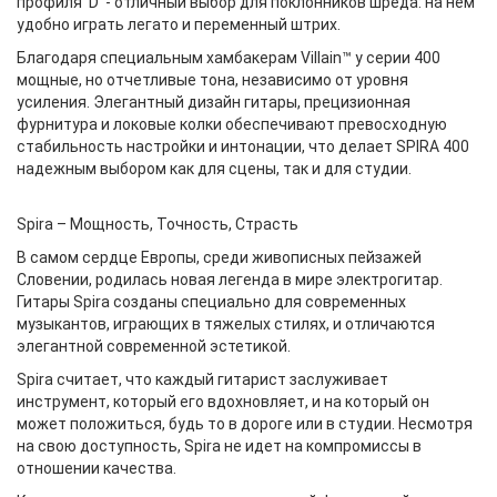
профиля ‘D’ - отличный выбор для поклонников шреда: на нём
удобно играть легато и переменный штрих.
Благодаря специальным хамбакерам Villain™ у серии 400
мощные, но отчетливые тона, независимо от уровня
усиления. Элегантный дизайн гитары, прецизионная
фурнитура и локовые колки обеспечивают превосходную
стабильность настройки и интонации, что делает SPIRA 400
надежным выбором как для сцены, так и для студии.
Spira – Мощность, Точность, Страсть
В самом сердце Европы, среди живописных пейзажей
Словении, родилась новая легенда в мире электрогитар.
Гитары Spira созданы специально для современных
музыкантов, играющих в тяжелых стилях, и отличаются
элегантной современной эстетикой.
Spira считает, что каждый гитарист заслуживает
инструмент, который его вдохновляет, и на который он
может положиться, будь то в дороге или в студии. Несмотря
на свою доступность, Spira не идет на компромиссы в
отношении качества.