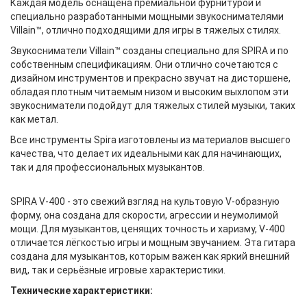
Каждая модель оснащена премиальной фурнитурой и
специально разработанными мощными звукоснимателями
Villain™, отлично подходящими для игры в тяжелых стилях.
Звукосниматели Villain™ созданы специально для SPIRA и по
собственным спецификациям. Они отлично сочетаются с
дизайном инструментов и прекрасно звучат на дисторшене,
обладая плотным читаемым низом и высоким выхлопом эти
звукосниматели подойдут для тяжелых стилей музыки, таких
как метал.
Все инструменты Spira изготовлены ​​из материалов высшего
качества, что делает их идеальными как для начинающих,
так и для профессиональных музыкантов.
SPIRA V-400 - это свежий взгляд на культовую V-образную
форму, она создана для скорости, агрессии и неумолимой
мощи. Для музыкантов, ценящих точность и харизму, V-400
отличается лёгкостью игры и мощным звучанием. Эта гитара
создана для музыкантов, которым важен как яркий внешний
вид, так и серьёзные игровые характеристики.
Технические характеристики: