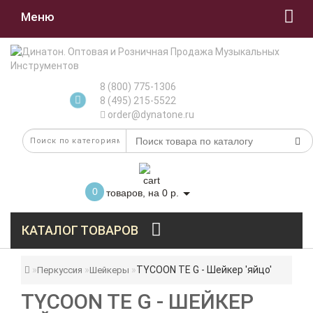
Меню
8 (800) 775-1306
8 (495) 215-5522
order@dynatone.ru
0
товаров, на 0 р.
КАТАЛОГ ТОВАРОВ
TYCOON TE G - Шейкер 'яйцо'
Перкуссия
Шейкеры
TYCOON TE G - ШЕЙКЕР