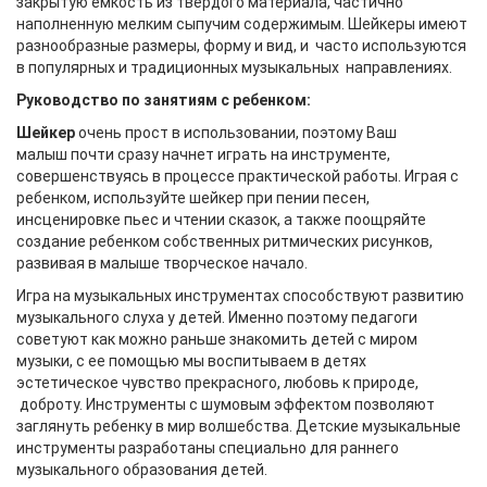
закрытую емкость из твёрдого материала, частично
наполненную мелким сыпучим содержимым. Шейкеры имеют
разнообразные размеры, форму и вид, и часто используются
в популярных и традиционных музыкальных направлениях.
Руководство по занятиям с ребенком:
Шейкер
очень прост в использовании, поэтому Ваш
малыш почти сразу начнет играть на инструменте,
совершенствуясь в процессе практической работы. Играя с
ребенком, используйте шейкер при пении песен,
инсценировке пьес и чтении сказок, а также поощряйте
создание ребенком собственных ритмических рисунков,
развивая в малыше творческое начало.
Игра на музыкальных инструментах способствуют развитию
музыкального слуха у детей. Именно поэтому педагоги
советуют как можно раньше знакомить детей с миром
музыки, с ее помощью мы воспитываем в детях
эстетическое чувство прекрасного, любовь к природе,
доброту. Инструменты с шумовым эффектом позволяют
заглянуть ребенку в мир волшебства. Детские музыкальные
инструменты разработаны специально для раннего
музыкального образования детей.