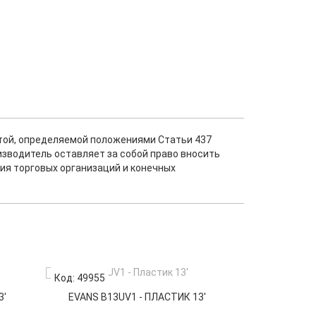
ртой, определяемой положениями Статьи 437
изводитель оставляет за собой право вносить
ия торговых организаций и конечных
Код: 49955
Код: 11315
3'
EVANS B13UV1 - ПЛАСТИК 13'
EVANS TT1