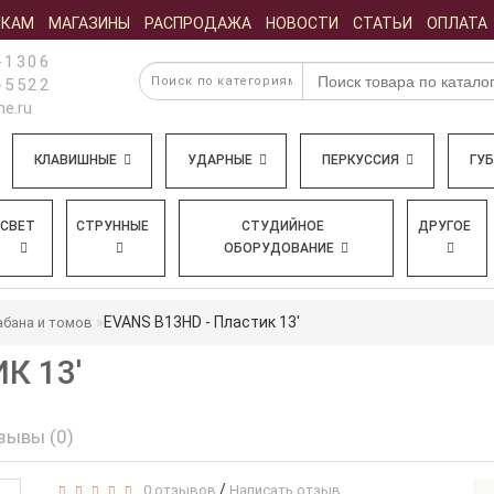
ИКАМ
МАГАЗИНЫ
РАСПРОДАЖА
НОВОСТИ
СТАТЬИ
ОПЛАТА
-1306
-5522
e.ru
КЛАВИШНЫЕ
УДАРНЫЕ
ПЕРКУССИЯ
ГУ
СВЕТ
СТРУННЫЕ
СТУДИЙНОЕ
ДРУГОЕ
ОБОРУДОВАНИЕ
EVANS B13HD - Пластик 13'
абана и томов
К 13'
зывы (0)
/
0 отзывов
Написать отзыв