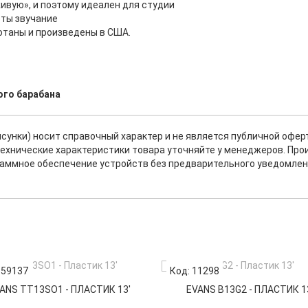
ивую», и поэтому идеален для студии
оты звучание
отаны и произведены в США.
ого барабана
исунки) носит справочный характер и не является публичной офе
ехнические характеристики товара уточняйте у менеджеров. Про
раммное обеспечение устройств без предварительного уведомлен
 59137
Код: 11298
ANS TT13SO1 - ПЛАСТИК 13'
EVANS B13G2 - ПЛАСТИК 1