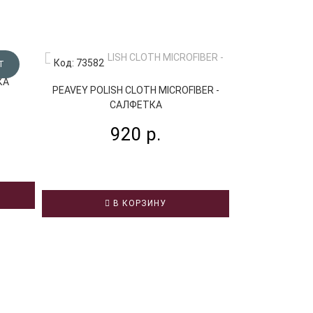
Код: 73582
Код: 24001
Т
КА
PLANET WAVE
PEAVEY POLISH CLOTH MICROFIBER -
САЛФЕТКА
9
920 р.
В
В КОРЗИНУ