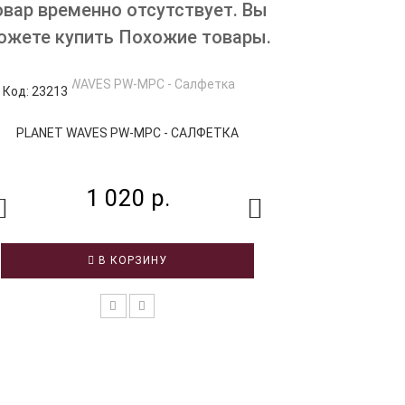
овар временно отсутствует. Вы
ожете купить Похожие товары.
Код: 23213
Код: 73494
PLANET WAVES PW-MPC - САЛФЕТКА
PEAVEY POLISH C
1 020 р.
5
В КОРЗИНУ
В 