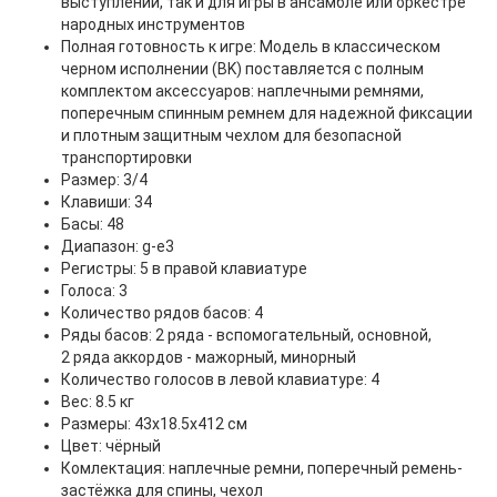
выступлений, так и для игры в ансамбле или оркестре
народных инструментов
Полная готовность к игре: Модель в классическом
черном исполнении (BK) поставляется с полным
комплектом аксессуаров: наплечными ремнями,
поперечным спинным ремнем для надежной фиксации
и плотным защитным чехлом для безопасной
транспортировки
Размер: 3/4
Клавиши: 34
Басы: 48
Диапазон: g-e3
Регистры: 5 в правой клавиатуре
Голоса: 3
Количество рядов басов: 4
Ряды басов: 2 ряда - вспомогательный, основной,
2 ряда аккордов - мажорный, минорный
Количество голосов в левой клавиатуре: 4
Вес: 8.5 кг
Размеры: 43x18.5x412 см
Цвет: чёрный
Комлектация: наплечные ремни, поперечный ремень-
застёжка для спины, чехол