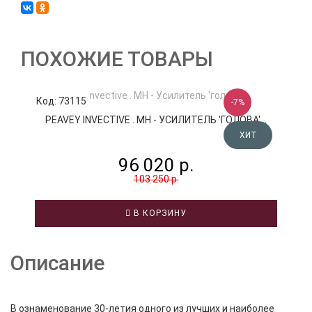
ПОХОЖИЕ ТОВАРЫ
Код: 73115
К
-7%
PEAVEY INVECTIVE . MH - УСИЛИТЕЛЬ 'ГОЛОВА'...
ХИТ
96 020 р.
103 250 р.
В КОРЗИНУ
Описание
В ознаменование 30-летия одного из лучших и наиболее