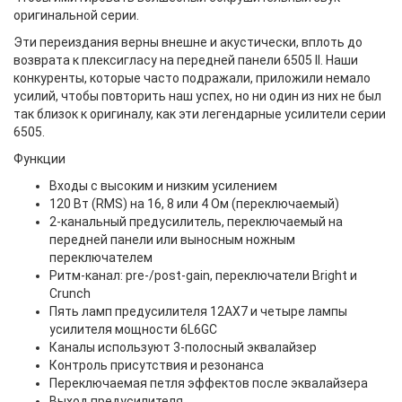
оригинальной серии.
Эти переиздания верны внешне и акустически, вплоть до
возврата к плексигласу на передней панели 6505 II. Наши
конкуренты, которые часто подражали, приложили немало
усилий, чтобы повторить наш успех, но ни один из них не был
так близок к оригиналу, как эти легендарные усилители серии
6505.
Функции
Входы с высоким и низким усилением
120 Вт (RMS) на 16, 8 или 4 Ом (переключаемый)
2-канальный предусилитель, переключаемый на
передней панели или выносным ножным
переключателем
Ритм-канал: pre-/post-gain, переключатели Bright и
Crunch
Пять ламп предусилителя 12AX7 и четыре лампы
усилителя мощности 6L6GC
Каналы используют 3-полосный эквалайзер
Контроль присутствия и резонанса
Переключаемая петля эффектов после эквалайзера
Выход предусилителя