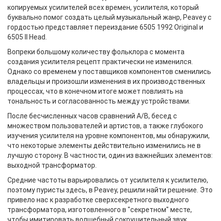
копируемых усилителей всех времен, усилителя, который
буквально помог создать целый музыкальный жанр, Peavey с
гордостью представляет переиздание 6505 1992 Original и
6505 II Head.
Вопреки большому количеству фольклора с момента
создания усилителя рецепт практически не изменился.
Однако со временем у поставщиков компонентов сменились
владельцы и произошли изменения в их производственных
процессах, что в конечном итоге может повлиять на
тональность и согласованность между устройствами.
После бесчисленных часов сравнений A/B, бесед с
множеством пользователей и артистов, а также глубокого
изучения усилителя на уровне компонентов, мы обнаружили,
что некоторые элементы действительно изменились не в
лучшую сторону. В частности, один из важнейших элементов:
выходной трансформатор.
Средние частоты варьировались от усилителя к усилителю,
поэтому пуристы здесь, в Peavey, решили найти решение. Это
привело нас к разработке сверхсекретного выходного
трансформатора, изготовленного в "секретном" месте,
чтобы имитировать волшебный сокрушительный звук