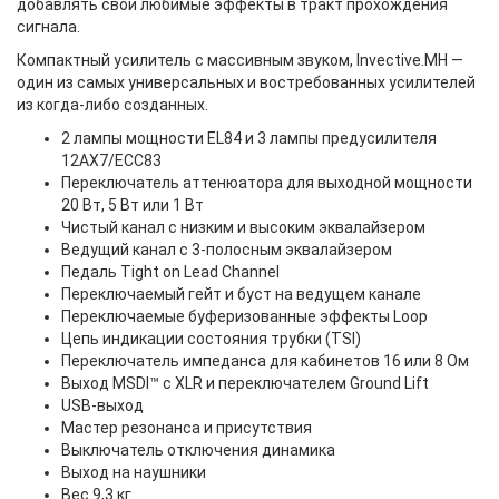
добавлять свои любимые эффекты в тракт прохождения
сигнала.
Компактный усилитель с массивным звуком, Invective.MH —
один из самых универсальных и востребованных усилителей
из когда-либо созданных.
2 лампы мощности EL84 и 3 лампы предусилителя
12AX7/ECC83
Переключатель аттенюатора для выходной мощности
20 Вт, 5 Вт или 1 Вт
Чистый канал с низким и высоким эквалайзером
Ведущий канал с 3-полосным эквалайзером
Педаль Tight on Lead Channel
Переключаемый гейт и буст на ведущем канале
Переключаемые буферизованные эффекты Loop
Цепь индикации состояния трубки (TSI)
Переключатель импеданса для кабинетов 16 или 8 Ом
Выход MSDI™ с XLR и переключателем Ground Lift
USB-выход
Мастер резонанса и присутствия
Выключатель отключения динамика
Выход на наушники
Вес 9,3 кг