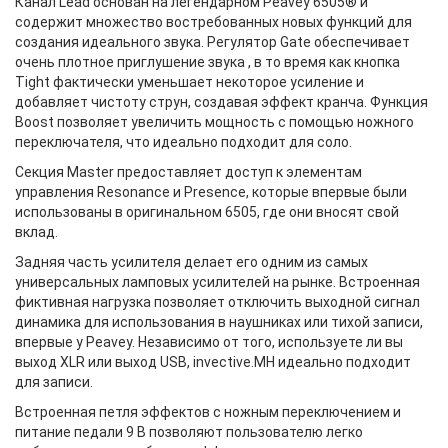
Канал Lead основан на легендарном Peavey 6505® и
содержит множество востребованных новых функций для
создания идеального звука. Регулятор Gate обеспечивает
очень плотное приглушение звука , в то время как кнопка
Tight фактически уменьшает некоторое усиление и
добавляет чистоту струн, создавая эффект кранча. Функция
Boost позволяет увеличить мощность с помощью ножного
переключателя, что идеально подходит для соло.
Секция Master предоставляет доступ к элементам
управления Resonance и Presence, которые впервые были
использованы в оригинальном 6505, где они вносят свой
вклад.
Задняя часть усилителя делает его одним из самых
универсальных ламповых усилителей на рынке. Встроенная
фиктивная нагрузка позволяет отключить выходной сигнал
динамика для использования в наушниках или тихой записи,
впервые у Peavey. Независимо от того, используете ли вы
выход XLR или выход USB, invective.MH идеально подходит
для записи.
Встроенная петля эффектов с ножным переключением и
питание педали 9 В позволяют пользователю легко