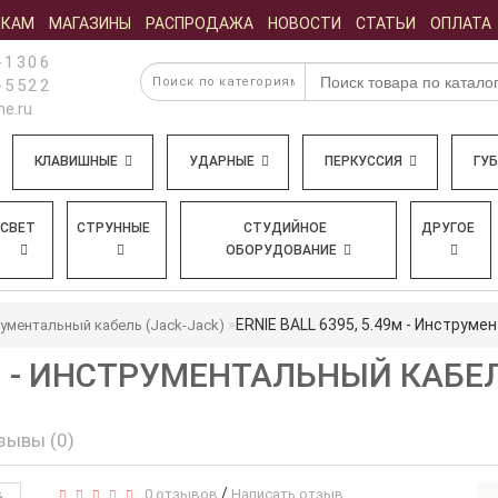
ИКАМ
МАГАЗИНЫ
РАСПРОДАЖА
НОВОСТИ
СТАТЬИ
ОПЛАТА
-1306
-5522
e.ru
КЛАВИШНЫЕ
УДАРНЫЕ
ПЕРКУССИЯ
ГУ
СВЕТ
СТРУННЫЕ
СТУДИЙНОЕ
ДРУГОЕ
ОБОРУДОВАНИЕ
ERNIE BALL 6395, 5.49м - Инструме
ументальный кабель (Jack-Jack)
49М - ИНСТРУМЕНТАЛЬНЫЙ КАБЕ
зывы (0)
/
0 отзывов
Написать отзыв