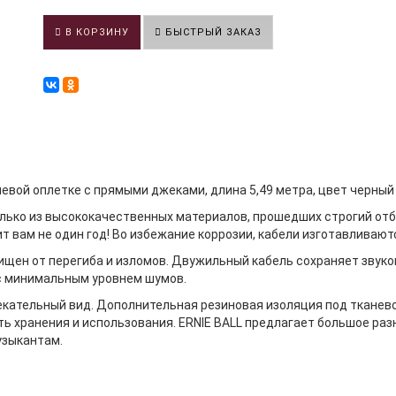
В КОРЗИНУ
БЫСТРЫЙ ЗАКАЗ
евой оплетке с прямыми джеками, длина 5,49 метра, цвет черный
олько из высококачественных материалов, прошедших строгий отб
жит вам не один год! Во избежание коррозии, кабели изготавливаю
ащищен от перегиба и изломов. Двужильный кабель сохраняет звук
 с минимальным уровнем шумов.
лекательный вид. Дополнительная резиновая изоляция под тканев
ть хранения и использования. ERNIE BALL предлагает большое раз
узыкантам.