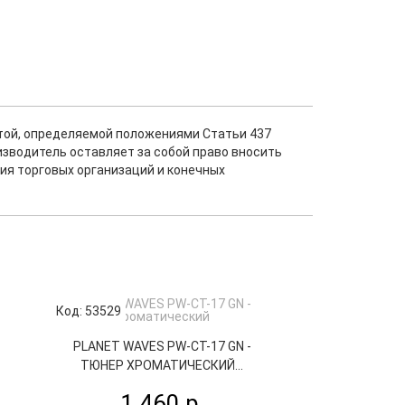
ртой, определяемой положениями Статьи 437
изводитель оставляет за собой право вносить
ия торговых организаций и конечных
Код: 53529
Код: 63552
PLANET WAVES PW-CT-17 GN -
PLANET WAVE
ТЮНЕР ХРОМАТИЧЕСКИЙ...
ТЮНЕР ХРО
1 460 р.
1 4