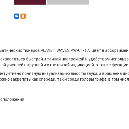
матических тюнеров PLANET WAVES PW-CT-17, цвет в ассортимен
хвастаться быстрой и точной настройкой и удобством использова
ной дисплей с крупной и отчетливой индикацией, а также функции
нтуитивно понятную визуализацию высоты звука, а вращение дисп
о закрепить как спереди, так и сзади головы грифа, в том числе
расположения