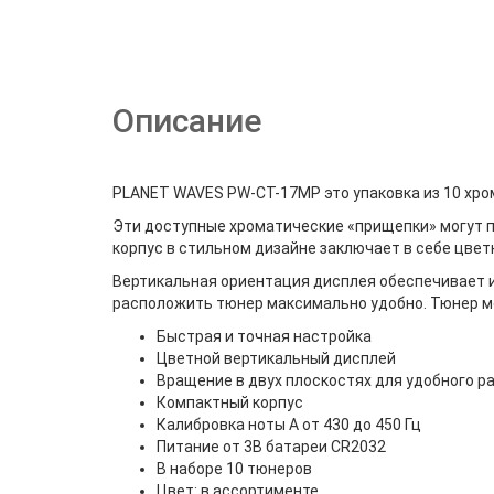
Описание
PLANET WAVES PW-CT-17MP это упаковка из 10 хро
Эти доступные хроматические «прищепки» могут по
корпус в стильном дизайне заключает в себе цвет
Вертикальная ориентация дисплея обеспечивает и
расположить тюнер максимально удобно. Тюнер можн
Быстрая и точная настройка
Цветной вертикальный дисплей
Вращение в двух плоскостях для удобного 
Компактный корпус
Калибровка ноты A от 430 до 450 Гц
Питание от 3В батареи CR2032
В наборе 10 тюнеров
Цвет: в ассортименте