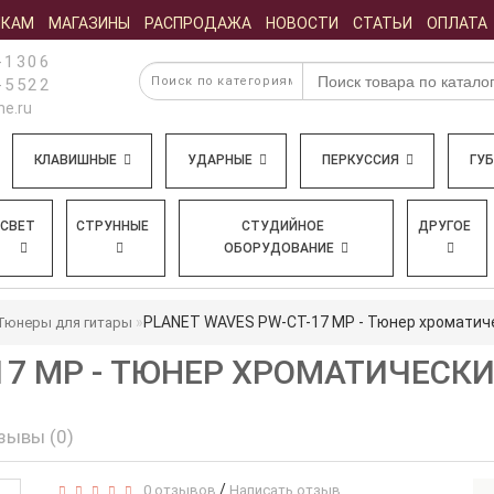
ИКАМ
МАГАЗИНЫ
РАСПРОДАЖА
НОВОСТИ
СТАТЬИ
ОПЛАТА
-1306
-5522
e.ru
КЛАВИШНЫЕ
УДАРНЫЕ
ПЕРКУССИЯ
ГУ
СВЕТ
СТРУННЫЕ
СТУДИЙНОЕ
ДРУГОЕ
ОБОРУДОВАНИЕ
PLANET WAVES PW-CT-17 MP - Тюнер хроматич
Тюнеры для гитары
17 MP - ТЮНЕР ХРОМАТИЧЕСК
зывы (0)
/
0 отзывов
Написать отзыв