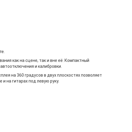
те.
ния как на сцене, так и вне её. Компактный
 автоотключения и калибровки.
лея на 360 градусов в двух плоскостях позволяет
 и на гитарах под левую руку.