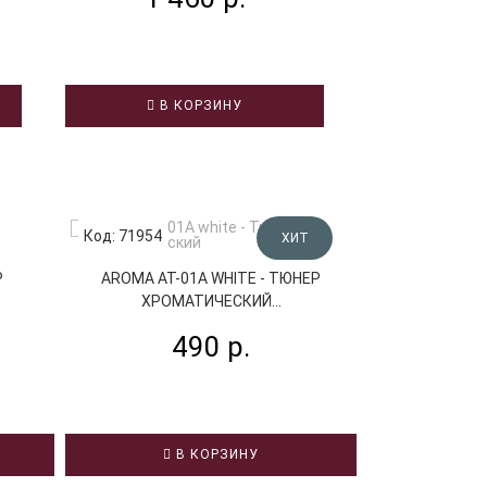
В КОРЗИНУ
В К
Код: 71954
Код: 71959
ХИТ
Р
AROMA AT-01A WHITE - ТЮНЕР
AROMA 
ХРОМАТИЧЕСКИЙ...
ХРОМА
490 р.
3
В
В КОРЗИНУ