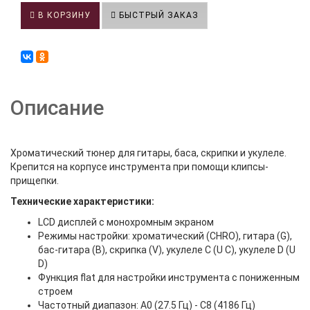
В КОРЗИНУ
БЫСТРЫЙ ЗАКАЗ
Описание
Хроматический тюнер для гитары, баса, скрипки и укулеле.
Крепится на корпусе инструмента при помощи клипсы-
прищепки.
Технические характеристики:
LCD дисплей с монохромным экраном
Режимы настройки: хроматический (CHRO), гитара (G),
бас-гитара (B), скрипка (V), укулеле C (U C), укулеле D (U
D)
Функция flat для настройки инструмента с пониженным
строем
Частотный диапазон: A0 (27.5 Гц) - C8 (4186 Гц)