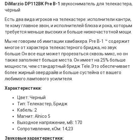
DiMarzio DP112BK Pre B-1
звукосниматель для телекастера,
чёрный
Есть два вида игроков на телекастере: исполнители кантри,
те кому главное звон, и исполнителей блюза и рока, которым
требуется меньше высоких и больше низкочастотной мощи.
Мы не говорим об имитации хамбакера. Pre B-1 ™ содержит
многое от характера телекастерного бриджа, но звук
больше.Он все еще может прорезаться сквозь микс, но он
также заполняет больше места. Он имеет на 25% больше
мощности, чем стандартный бридж Tele.Это обеспечивает
более жирный овердрайв и больше сустейна от вашего
любимого лампового усилителя.
Характеристики:
Цвет: Черный
Тип: Телекастер, Бридж
Кабель: 2
Магнит: Alnico 5
Выходное напряжение, мВ: 170
Сопротивление, кОм: 14,23
Звуковые характеристики: