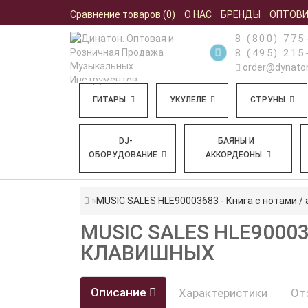
Сравнение товаров (0)
О НАС
БРЕНДЫ
ОПТОВ
8 (800) 775
8 (495) 215
order@dynaton
ГИТАРЫ
УКУЛЕЛЕ
СТРУНЫ
DJ-
БАЯНЫ И
ОБОРУДОВАНИЕ
АККОРДЕОНЫ
MUSIC SALES HLE90003683 - Книга с нотами /
MUSIC SALES HLE9000
КЛАВИШНЫХ
Описание
Характеристики
От