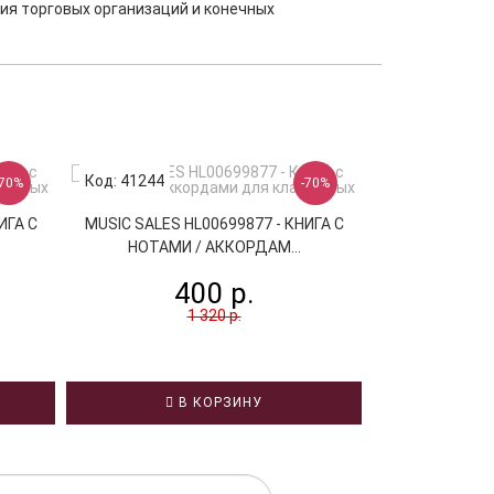
ия торговых организаций и конечных
Код: 41244
Код: 41016
-70%
-70%
ИГА С
MUSIC SALES HL00699877 - КНИГА С
MUSIC SALES
НОТАМИ / АККОРДАМ...
НОТАМИ /
400 р.
3
1 320 р.
В КОРЗИНУ
В