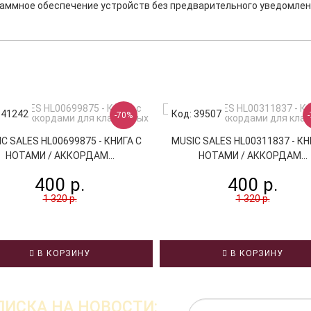
раммное обеспечение устройств без предварительного уведомлен
 41242
Код: 39507
-70%
C SALES HL00699875 - КНИГА С
MUSIC SALES HL00311837 - КН
НОТАМИ / АККОРДАМ...
НОТАМИ / АККОРДАМ...
400 р.
400 р.
1 320 р.
1 320 р.
В КОРЗИНУ
В КОРЗИНУ
ИСКА НА НОВОСТИ: