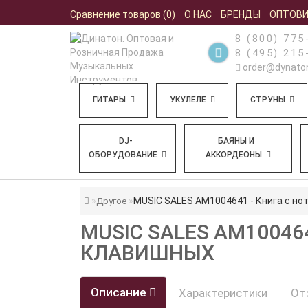
Сравнение товаров (0)
О НАС
БРЕНДЫ
ОПТОВ
8 (800) 775
8 (495) 215
order@dynaton
ГИТАРЫ
УКУЛЕЛЕ
СТРУНЫ
DJ-
БАЯНЫ И
ОБОРУДОВАНИЕ
АККОРДЕОНЫ
MUSIC SALES AM1004641 - Книга с но
Другое
MUSIC SALES AM10046
КЛАВИШНЫХ
Описание
Характеристики
От