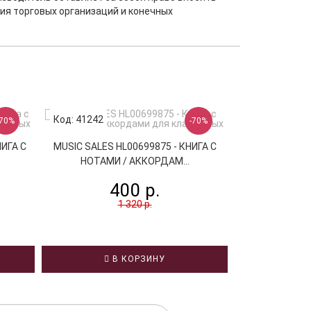
ия торговых организаций и конечных
Код: 41242
Код: 39507
-70%
-70%
НИГА С
MUSIC SALES HL00699875 - КНИГА С
MUSIC SALES 
НОТАМИ / АККОРДАМ...
НОТАМИ
400 р.
4
1 320 р.
В КОРЗИНУ
В