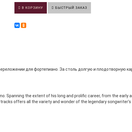
В КОРЗИНУ
БЫСТРЫЙ ЗАКАЗ
 переложении для фортепиано. За столь долгую и плодотворную к
no. Spanning the extent of his long and prolific career, from the ear
ss tracks offers all the variety and wonder of the legendary songwriter'