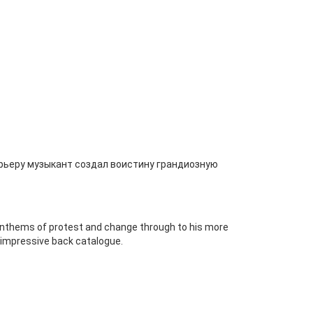
арьеру музыкант создал воистину грандиозную
ly anthems of protest and change through to his more
s impressive back catalogue.