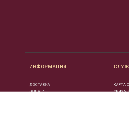
ИНФОРМАЦИЯ
СЛУЖ
ДОСТАВКА
КАРТА 
ОПЛАТА
СВЯЗАТ
МУЗЫКАНТАМ
О НАС
ПОЛЬЗОВАТЕЛЬСКОЕ СОГЛАШЕНИЕ
О ПРОМОКОДАХ
ПОЛИТИКА КОНФИДЕНЦИАЛЬНОСТИ