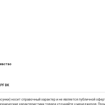
евство
 PF BK
исунки) носит справочный характер и не является публичной офе
ехнические характеристики товара уточняйте у менеджеров. Про