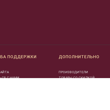
БА ПОДДЕРЖКИ
ДОПОЛНИТЕЛЬНО
САЙТА
ПРОИЗВОДИТЕЛИ
ЬСЯ С НАМИ
ТОВАРЫ СО СКИДКОЙ
СТАТЬИ
НОВОСТИ
ХИТЫ ПРОДАЖ
УЦЕНЕННЫЕ ТОВАРЫ
АРХИВ ТОВАРОВ