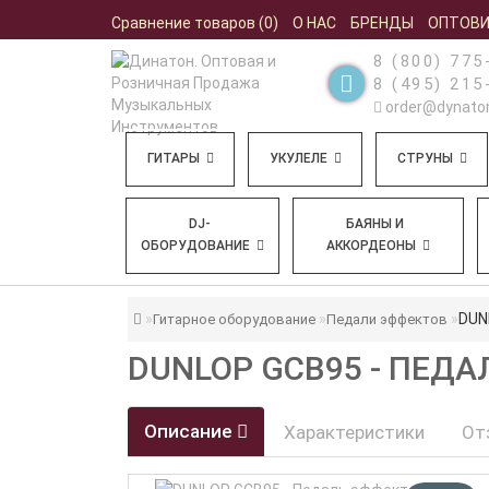
Сравнение товаров (0)
О НАС
БРЕНДЫ
ОПТОВ
8 (800) 775
8 (495) 215
order@dynaton
ГИТАРЫ
УКУЛЕЛЕ
СТРУНЫ
DJ-
БАЯНЫ И
ОБОРУДОВАНИЕ
АККОРДЕОНЫ
DUN
Гитарное оборудование
Педали эффектов
DUNLOP GCB95 - ПЕД
Описание
Характеристики
От