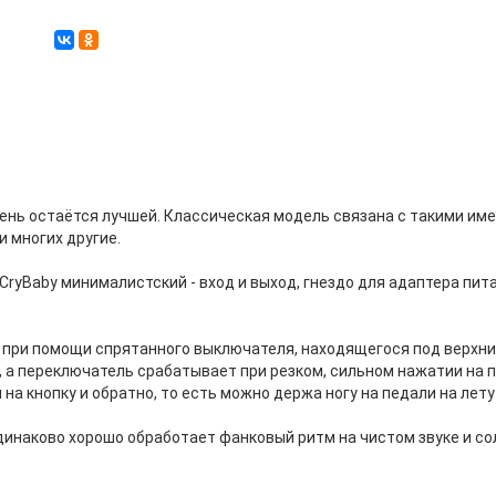
день остаётся лучшей. Классическая модель связана с такими именам
 и многих другие.
 CryBaby минималистский - вход и выход, гнездо для адаптера пит
ри помощи спрятанного выключателя, находящегося под верхни
, а переключатель срабатывает при резком, сильном нажатии на 
 на кнопку и обратно, то есть можно держа ногу на педали на лет
одинаково хорошо обработает фанковый ритм на чистом звуке и со