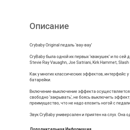
Описание
Crybaby Original педаль 'вау-вау'
CryBaby была одной их первых 'квакушек' и по сей 
Stevie Ray Vauaghn, Joe Satriani, Kirk Hammet, Slash
Как у многих классических эффектов, интерфейс у
батарейки.
Включение-выключение эффекта осуществляется п
свободно 'закрывать', не боясь выключить эффект
преимущество, что не надо елозить ногой с педали
Звук CryBaby универсален и приятен на слух. Она 
Дополнительная Информация