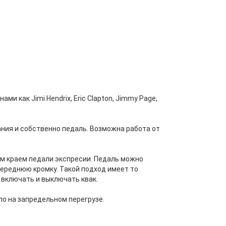
и как Jimi Hendrix, Eric Clapton, Jimmy Page,
ания и собственно педаль. Возможна работа от
м краем педали экспресии. Педаль можно
переднюю кромку. Такой подход имеет то
у включать и выключать квак.
ло на запредельном перегрузе.