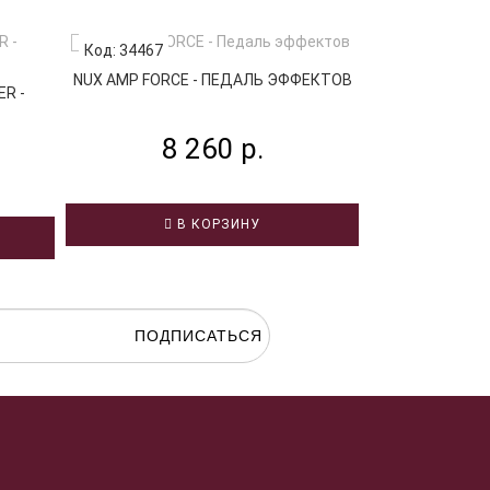
Код: 34467
Код: 83918
NUX AMP FORCE - ПЕДАЛЬ ЭФФЕКТОВ
R -
PEAVEY SESSI
ПЕДАЛЬ
8 260 р.
21
В КОРЗИНУ
В
ПОДПИСАТЬСЯ
гласие на
обработку персональных данных.