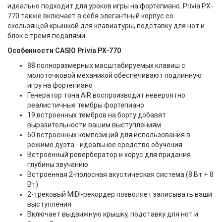
идеально подходит для уроков игры на фортепиано. Privia PX-
770 также включает в себя элегантный корпус со
скользящей крышкой для клавиатуры, подставку для нот и
блок с тремя педалями.
Особенности CASIO Privia PX-770
88 полноразмерных масштабируемых клавиш с
молоточковой механикой обеспечивают подлинную
игру на фортепиано
Генератор тона AiR воспроизводит невероятно
реалистичные тембры фортепиано
19 встроенных тембров на борту добавят
выразительности вашим выступлениям
60 встроенных композиций для использования в
режиме дуэта - идеальное средство обучения
Встроенный ревербератор и хорус для придания
глубины звучанию
Встроенная 2-полосная акустическая система (8 Вт + 8
Вт)
2-трековый MIDI-рекордер позволяет записывать ваши
выступления
Включает выдвижную крышку, подставку для нот и