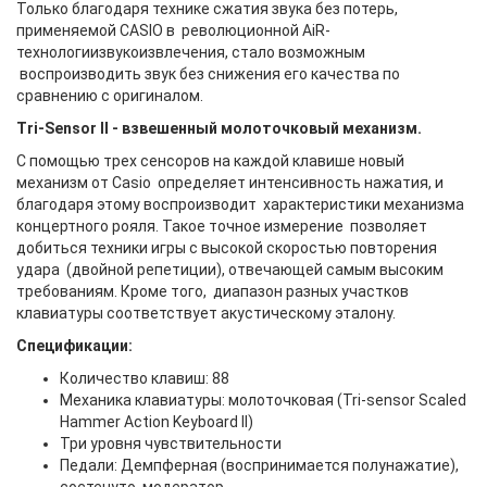
Только благодаря технике сжатия звука без потерь,
применяемой CASIO в революционной AiR-
технологиизвукоизвлечения, стало возможным
воспроизводить звук без снижения его качества по
сравнению с оригиналом.
Tri-Sensor II - взвешенный молоточковый механизм.
С помощью трех сенсоров на каждой клавише новый
механизм от Casio определяет интенсивность нажатия, и
благодаря этому воспроизводит характеристики механизма
концертного рояля. Такое точное измерение позволяет
добиться техники игры с высокой скоростью повторения
удара (двойной репетиции), отвечающей самым высоким
требованиям. Кроме того, диапазон разных участков
клавиатуры соответствует акустическому эталону.
Спецификации:
Количество клавиш: 88
Механика клавиатуры: молоточковая (Tri-sensor Scaled
Hammer Action Keyboard II)
Три уровня чувствительности
Педали: Демпферная (воспринимается полунажатие),