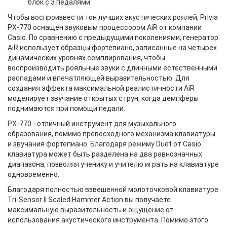
блок с 3 педалями
Чтобы воспроизвести тон лучших акустических роялей, Privia
PX-770 оснащен звуковым процессором AiR от компании
Casio. По сравнению с предыдущими поколениями, генератор
AiR использует образцы фортепиано, записанные на четырех
динамических уровнях семплирования, чтобы
воспроизводить рояльные звуки с длинными естественными
распадами и впечатляющей выразительностью. Для
создания эффекта максимальной реалистичности AiR
моделирует звучание открытых струн, когда демпферы
поднимаются при помощи педали.
PX-770 - отличный инструмент для музыкального
образования, помимо превосходного механизма клавиатуры
и звучания фортепиано. Благодаря режиму Duet от Casio
клавиатура может быть разделена на два равнозначных
диапазона, позволяя ученику и учителю играть на клавиатуре
одновременно.
Благодаря полностью взвешенной молоточковой клавиатуре
Tri-Sensor II Scaled Hammer Action вы получаете
максимальную выразительность и ощущение от
использования акустического инструмента. Помимо этого