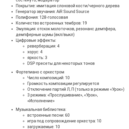
состенуто, модератор
Покрытие: имитация слоновой кости/черного дерева
Генератор звучания: AiR Sound Source
Полифония: 128-голосовая
Количество встроенных тембров: 19
Эмуляция: отскок молоточков, резонанс демпфера,
демпферные шумы (вкл/выкл)
Цифровые эффекты:
реверберация: 4
хорус: 4
яркость: 3
DSP пресеты для некоторых тонов
Фортепиано с оркестром
Число композиций: 10
Громкость композиции регулируется
Отключение партий Л, П (только в режиме «Урок»)
3 режима: «Прослушивание», «Урок»,
«Исполнение»
Музыкальная библиотека:
встроенные песни: 60
игра под сопровождение оркестра: 10
загружаемые: 10