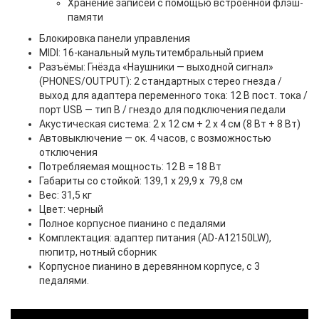
Хранение записей с помощью встроенной флэш-
памяти
Блокировка панели управления
MIDI: 16-канальный мультитембральный прием
Разъёмы: Гнёзда «Наушники — выходной сигнал»
(PHONES/OUTPUT): 2 стандартных стерео гнезда /
выход для адаптера переменного тока: 12 В пост. тока /
порт USB — тип B / гнездо для подключения педали
Акустическая система: 2 х 12 см + 2 х 4 см (8 Вт + 8 Вт)
Автовыключение — ок. 4 часов, с возможностью
отключения
Потребляемая мощность: 12 В = 18 Вт
Габариты со стойкой: 139,1 х 29,9 х 79,8 см
Вес: 31,5 кг
Цвет: черный
Полное корпусное пианино с педалями
Комплектация: адаптер питания (AD-A12150LW),
пюпитр, нотный сборник
Корпусное пианино в деревянном корпусе, с 3
педалями.