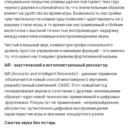
специальное покрытие клавиш удачно повторяет текстуру
черного дерева и слоновой кости, что значительным образом
влияет на удобство во время игры. Возможность настройки
чувствительности клавиатуры позволяет адаптировать ее к
вашему стилю игры, в то время как настраиваемый отбойник
молоточка с высокой точностью воспроизводит задержку
между нажатием клавиши и воспроизведением звука.
Чистый и мощный звук, клавиатура профессионального
уровня, простое управление и минимум функций – это именно
то, что нужно настоящим гурманам фортепианной музыки.
AiR - акустический и интеллектуальный резонатор.
AiR (Acoustic and intelligent Resonator) - данным термином
обозначается новый способ многомерного звучания,
разработанный компанией CASIO. Этот новый метод
генерирования звуков в сочетании с другими инновациями
образует ядро новой технологии, применяемой в цифровых
фортепиано. Результат её применения - непревзойденное,
абсолютно аутентичное цифровое воспроизведение
характеристик игры и звучания концертного рояля.
Сжатие звука без потерь.