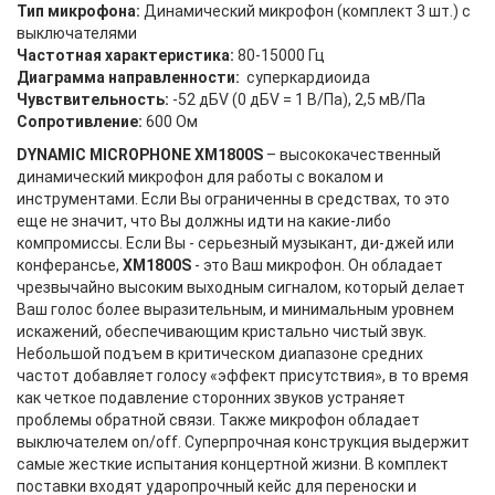
Тип микрофона:
Динамический микрофон (комплект 3 шт.) с
выключателями
Частотная характеристика:
80-15000 Гц
Диаграмма направленности:
суперкардиоида
Чувствительность:
-52 дБV (0 дБV = 1 В/Па), 2,5 мВ/Па
Сопротивление:
600 Ом
DYNAMIC MICROPHONE XM1800S
– высококачественный
динамический микрофон для работы с вокалом и
инструментами. Если Вы ограниченны в средствах, то это
еще не значит, что Вы должны идти на какие-либо
компромиссы. Если Вы - серьезный музыкант, ди-джей или
конферансье,
XM1800S
- это Ваш микрофон. Он обладает
чрезвычайно высоким выходным сигналом, который делает
Ваш голос более выразительным, и минимальным уровнем
искажений, обеспечивающим кристально чистый звук.
Небольшой подъем в критическом диапазоне средних
частот добавляет голосу «эффект присутствия», в то время
как четкое подавление сторонних звуков устраняет
проблемы обратной связи. Также микрофон обладает
выключателем on/off. Суперпрочная конструкция выдержит
самые жесткие испытания концертной жизни. В комплект
поставки входят ударопрочный кейс для переноски и