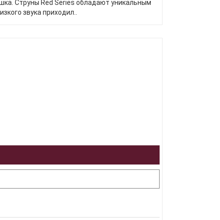
шка. Струны Red Series обладают уникальным
зкого звука приходил..