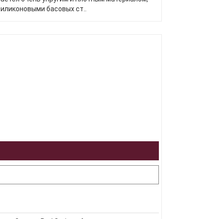
иликоновыми басовых ст..