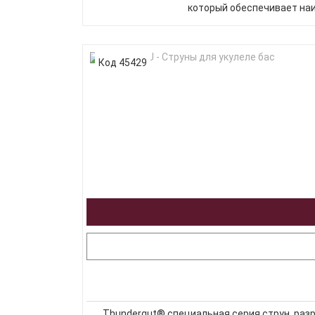
который обеспечивает наи
Код 45429
Thundergut® специальная серия струн, разр