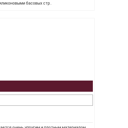
иликоновыми басовых стр..
чается очень упругим и плотным материалом,