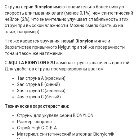
Струны серии
Bionylon
имеют значительно более низкую
скорость впитывания влаги (менее 0,1%), чем синтетический
нейлон (2%), что значительно улучшает стабильность этих
струн при высокой влажности. Можно смело брать их на
пляж, например)
Что же касается звучания, новый
Bionylon
мягче и
бархатистее привычного Nylgut при той же прозрачности
тона и таком же натяжении.
С
AQUILA BIONYLON 57U
замена струн стала очень простой.
Для удобства струны промаркированы цветом:
1ая струна A (красный)
2ая струна E (синий)
3ая струна C (зеленый)
4ая струна G (белый)
Технические характеристики:
Струны для укулеле серии BIONYLON
Размер: сопрано
Строй: High G-C-E-A
Материал: синтетический материал Bionylon®