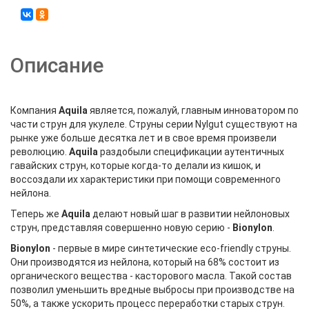
Описание
Компания
Aquila
является, пожалуй, главным инноватором по
части струн для укулеле. Струны серии Nylgut существуют на
рынке уже больше десятка лет и в свое время произвели
революцию.
Aquila
раздобыли спецификации аутентичных
гавайских струн, которые когда-то делали из кишок, и
воссоздали их характеристики при помощи современного
нейлона.
Теперь же
Aquila
делают новый шаг в развитии нейлоновых
струн, представляя совершенно новую серию -
Bionylon
.
Bionylon
- первые в мире синтетические eco-friendly струны.
Они производятся из нейлона, который на 68% состоит из
органического вещества - касторового масла. Такой состав
позволил уменьшить вредные выбросы при производстве на
50%, а также ускорить процесс переработки старых струн.