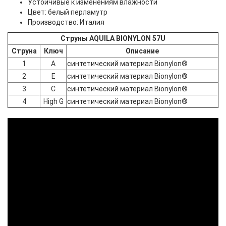
Устойчивые к изменениям влажности
Цвет: белый перламутр
Производство: Италия
Струны AQUILA BIONYLON 57U
Струна
Ключ
Описание
1
A
синтетический материал Bionylon®
2
E
синтетический материал Bionylon®
3
C
синтетический материал Bionylon®
4
High G
синтетический материал Bionylon®