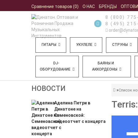
Сравнение товаров (0)
О НАС
БРЕНДЫ
ОПТОВ
8 (800) 775
8 (495) 215
order@dynaton
ГИТАРЫ
УКУЛЕЛЕ
СТРУНЫ
DJ-
БАЯНЫ И
ОБОРУДОВАНИЕ
АККОРДЕОНЫ
НОВОСТИ
Список но
Terri
Аделина Петри в
Динатоне на
Семеновской:
видеоотчет с концерта