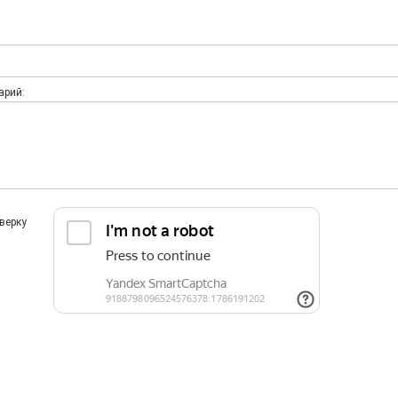
арий:
верку