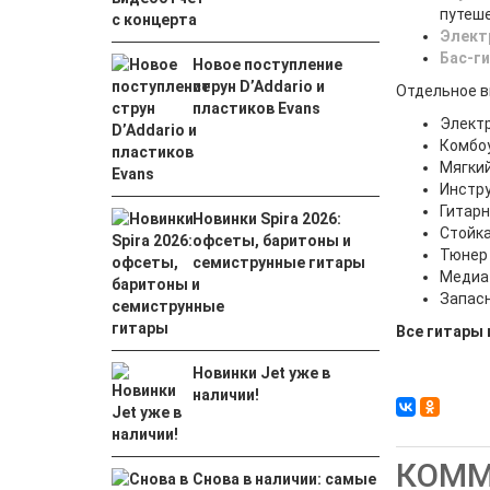
путеше
Элект
Бас-г
Новое поступление
струн D’Addario и
Отдельное 
пластиков Evans
Электр
Комбо
Мягкий
Инстр
Гитар
Новинки Spira 2026:
Стойка
офсеты, баритоны и
Тюнер
семиструнные гитары
Медиа
Запасн
Все гитары 
Новинки Jet уже в
наличии!
КОММ
Снова в наличии: самые