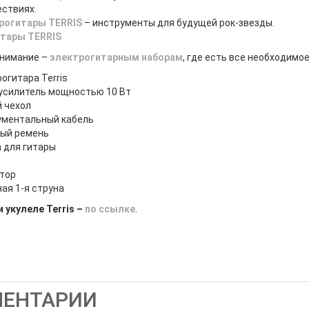
ствиях.
рогитары TERRIS
– инструменты для будущей рок-звезды.
итары TERRIS
внимание –
электрогитарным наборам
, где есть все необходимо
огитара Terris
усилитель мощностью 10 Вт
 чехол
ументальный кабель
ный ремень
 для гитары
тор
ая 1-я струна
и укулеле Terris –
по ссылке
.
ЕНТАРИИ