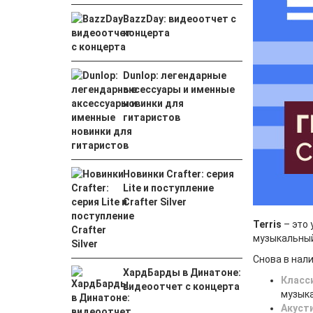
BazzDay: видеоотчет с
концерта
Dunlop: легендарные
аксессуары и именные
новинки для
гитаристов
Новинки Crafter: серия
Lite и поступление
Crafter Silver
Terris
– это
музыкальны
Снова в нали
ХардБарды в Динатоне:
Класс
видеоотчет с концерта
музык
Акуст