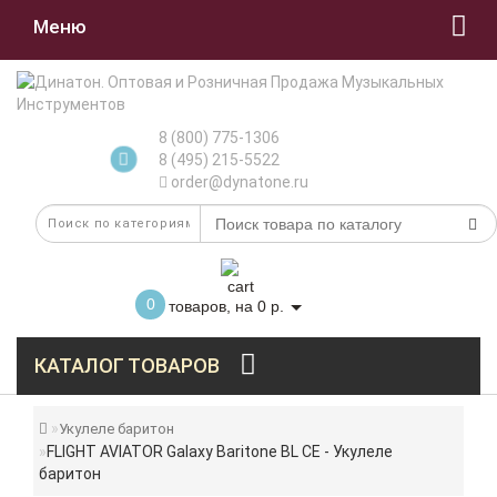
Меню
8 (800) 775-1306
8 (495) 215-5522
order@dynatone.ru
0
товаров, на 0 р.
КАТАЛОГ ТОВАРОВ
Укулеле баритон
FLIGHT AVIATOR Galaxy Baritone BL CE - Укулеле
баритон