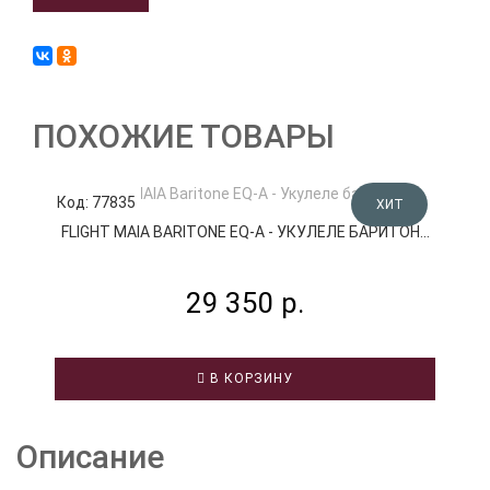
ПОХОЖИЕ ТОВАРЫ
Код: 77835
К
ХИТ
FLIGHT MAIA BARITONE EQ-A - УКУЛЕЛЕ БАРИТОН...
29 350 р.
В КОРЗИНУ
Описание