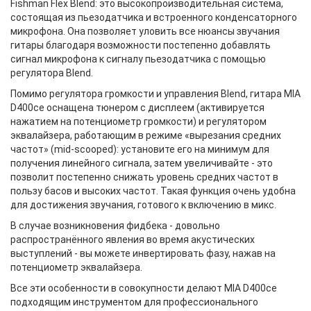
Fishman Flex Blend: это высокопроизводительная система,
состоящая из пьезодатчика и встроенного конденсаторного
микрофона. Она позволяет уловить все нюансы звучания
гитары благодаря возможности постепенно добавлять
сигнал микрофона к сигналу пьезодатчика с помощью
регулятора Blend.
Помимо регулятора громкости и управления Blend, гитара MIA
D400ce оснащена тюнером с дисплеем (активируется
нажатием на потенциометр громкости) и регулятором
эквалайзера, работающим в режиме «вырезания средних
частот» (mid‑scooped): установите его на минимум для
получения линейного сигнала, затем увеличивайте - это
позволит постепенно снижать уровень средних частот в
пользу басов и высоких частот. Такая функция очень удобна
для достижения звучания, готового к включению в микс.
В случае возникновения фидбека - довольно
распространённого явления во время акустических
выступлений - вы можете инвертировать фазу, нажав на
потенциометр эквалайзера.
Все эти особенности в совокупности делают MIA D400ce
подходящим инструментом для профессионального