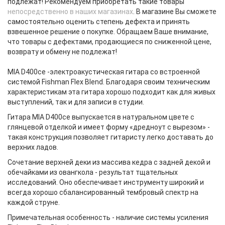
подлежат! Рекомендуем приобретать такие товары
непосредственно в наших магазинах
. В магазине Вы сможете
самостоятельно оценить степень дефекта и принять
взвешенное решение о покупке. Обращаем Ваше внимание,
что товары с дефектами, продающиеся по сниженной цене,
возврату и обмену не подлежат!
MIA D400ce -электроакустическая гитара со встроенной
системой Fishman Flex Blend. Благодаря своим техническим
характеристикам эта гитара хорошо подходит как для живых
выступлений, так и для записи в студии.
Гитара MIA D400ce выпускается в натуральном цвете с
глянцевой отделкой и имеет форму «дредноут с вырезом» -
такая конструкция позволяет гитаристу легко доставать до
верхних ладов.
Сочетание верхней деки из массива кедра с задней декой и
обечайками из овангкола - результат тщательных
исследований. Оно обеспечивает инструменту широкий и
всегда хорошо сбалансированный тембровый спектр на
каждой струне.
Примечательная особенность - наличие системы усиления