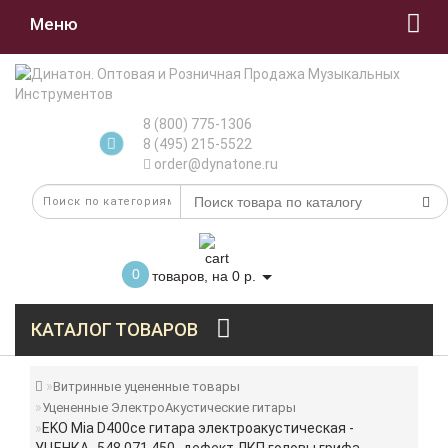
Меню
8 (800) 775-1306
8 (495) 215-5522
order@dynatone.ru
0
товаров, на 0 р.
КАТАЛОГ ТОВАРОВ
Витринные уцененные товары
Уцененные ЭлектроАкустические гитары
EKO Mia D400ce гитара электроакустическая -