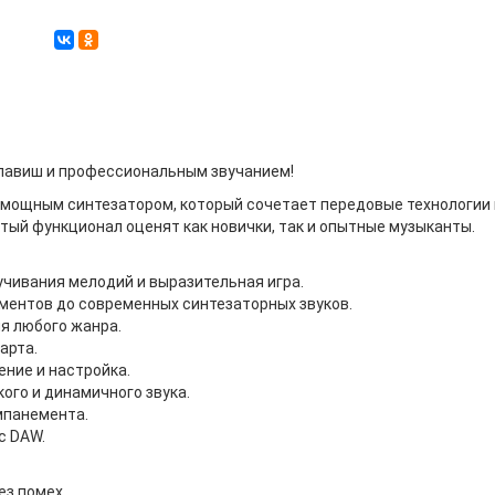
клавиш и профессиональным звучанием!
– мощным синтезатором, который сочетает передовые технологии 
атый функционал оценят как новички, так и опытные музыканты.
учивания мелодий и выразительная игра.
ументов до современных синтезаторных звуков.
я любого жанра.
арта.
ение и настройка.
кого и динамичного звука.
мпанемента.
с DAW.
ез помех.