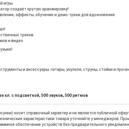
й игры.
атор создаёт крутую аранжировку!
вление, эффекты, обучение и демо-треки для вдохновения.
ал!
ственных треков.
мов и видео.
музыке!
рументы и аксессуары: гитары, укулеле, струны, стойки и проче
я кл. с подсветкой, 500 звуков, 500 ритмов
исунки) носит справочный характер и не является публичной офе
ехнические характеристики товара уточняйте у менеджеров. Про
раммное обеспечение устройств без предварительного уведомлен