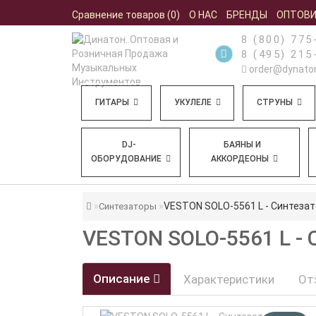
Сравнение товаров (0)
О НАС
БРЕНДЫ
ОПТОВ
8 (800) 775
8 (495) 215
order@dynaton
ГИТАРЫ
УКУЛЕЛЕ
СТРУНЫ
DJ-
БАЯНЫ И
ОБОРУДОВАНИЕ
АККОРДЕОНЫ
VESTON SOLO-5561 L - Синтезат
Синтезаторы
VESTON SOLO-5561 L 
Описание
Характеристики
От