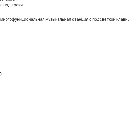
е под треки.
.
а многофункциональная музыкальная станция с подсветкой клавиш
0