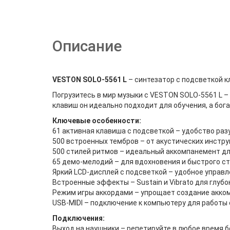
Описание
VESTON SOLO-5561 L
– синтезатор с подсветкой 
Погрузитесь в мир музыки с VESTON SOLO-5561 L 
клавиш он идеально подходит для обучения, а бог
Ключевые особенности:
61 активная клавиша с подсветкой – удобство раз
500 встроенных тембров – от акустических инстр
500 стилей ритмов – идеальный аккомпанемент дл
65 демо-мелодий – для вдохновения и быстрого ст
Яркий LCD-дисплей с подсветкой – удобное управл
Встроенные эффекты – Sustain и Vibrato для глубо
Режим игры аккордами – упрощает создание акко
USB-MIDI – подключение к компьютеру для работы 
Подключения:
Выход на наушники – репетируйте в любое время б