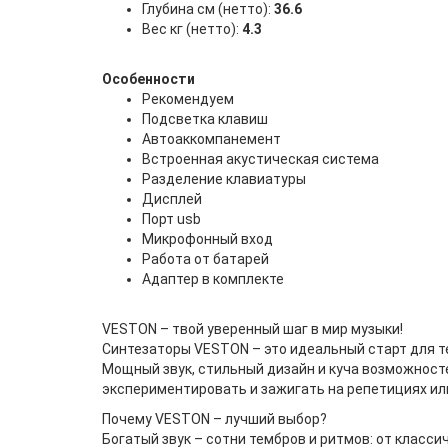
Глубина см (нетто):
36.6
Вес кг (нетто):
4.3
Особенности
Рекомендуем
Подсветка клавиш
Автоаккомпанемент
Встроенная акустическая система
Разделение клавиатуры
Дисплей
Порт usb
Микрофонный вход
Работа от батарей
Адаптер в комплекте
VESTON – твой уверенный шаг в мир музыки!
Синтезаторы VESTON – это идеальный старт для тех
Мощный звук, стильный дизайн и куча возможностей
экспериментировать и зажигать на репетициях и
Почему VESTON – лучший выбор?
Богатый звук – сотни тембров и ритмов: от класс