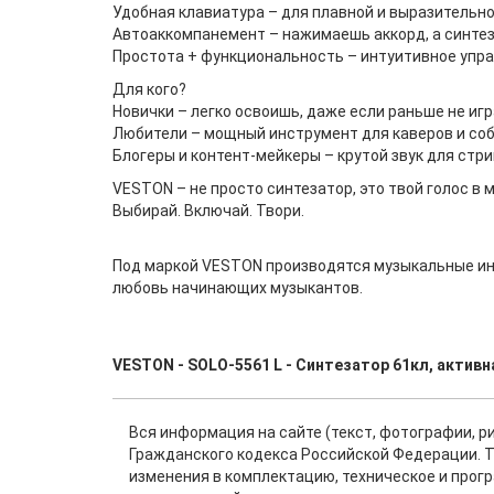
Удобная клавиатура – для плавной и выразительно
Автоаккомпанемент – нажимаешь аккорд, а синтез
Простота + функциональность – интуитивное упра
Для кого?
Новички – легко освоишь, даже если раньше не игр
Любители – мощный инструмент для каверов и соб
Блогеры и контент-мейкеры – крутой звук для стри
VESTON – не просто синтезатор, это твой голос в 
Выбирай. Включай. Твори.
Под маркой VESTON производятся музыкальные инст
любовь начинающих музыкантов.
VESTON - SOLO-5561 L - Синтезатор 61кл, активна
Вся информация на сайте (текст, фотографии, р
Гражданского кодекса Российской Федерации. Т
изменения в комплектацию, техническое и прог