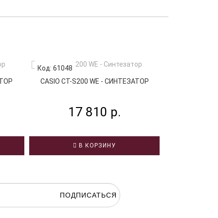
Код: 61048
Код: 69983
АТОР
CASIO CT-S200 WE - СИНТЕЗАТОР
MEDELI M3
К
17 810 р.
16
В КОРЗИНУ
В
ПОДПИСАТЬСЯ
гласие на
обработку персональных данных.