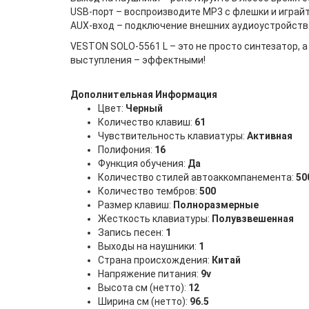
USB-порт – воспроизводите MP3 с флешки и играйт
AUX-вход – подключение внешних аудиоустройств
VESTON SOLO-5561 L – это не просто синтезатор, 
выступления – эффектными!
Дополнительная Информация
Цвет:
Черный
Количество клавиш:
61
Чувствительность клавиатуры:
Активная
Полифония:
16
Функция обучения:
Да
Количество стилей автоаккомпанемента:
50
Количество тембров:
500
Размер клавиш:
Полноразмерные
Жесткость клавиатуры:
Полувзвешенная
Запись песен:
1
Выходы на наушники:
1
Страна происхождения:
Китай
Напряжение питания:
9v
Высота см (нетто):
12
Ширина см (нетто):
96.5