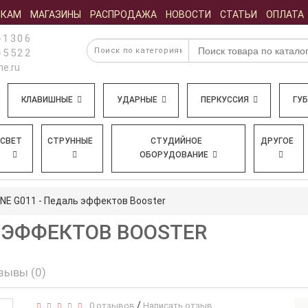
ИКАМ
МАГАЗИНЫ
РАСПРОДАЖА
НОВОСТИ
СТАТЬИ
ОПЛАТА
-1306
-5522
e.ru
КЛАВИШНЫЕ
УДАРНЫЕ
ПЕРКУССИЯ
ГУ
СВЕТ
СТРУННЫЕ
СТУДИЙНОЕ
ДРУГОЕ
ОБОРУДОВАНИЕ
INE G011 - Педаль эффектов Booster
Ь ЭФФЕКТОВ BOOSTER
зывы (0)
/
0 отзывов
Написать отзыв