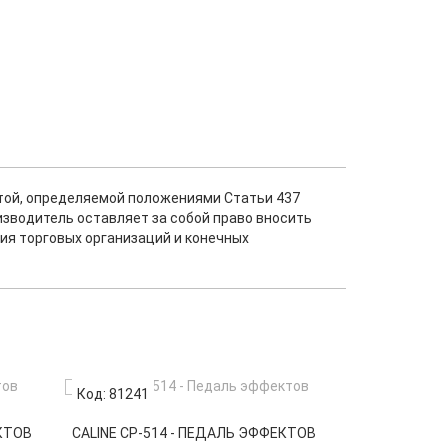
ртой, определяемой положениями Статьи 437
изводитель оставляет за собой право вносить
ия торговых организаций и конечных
Код: 81241
Код: 72420
КТОВ
CALINE CP-514 - ПЕДАЛЬ ЭФФЕКТОВ
TOMSLINE ABR-