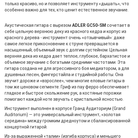
только красиво, но и позволяет инструменту «дышать», что
особенно важно для тех, кто ценит естественное звучание.
Акустическая гитара с вырезом
ADLER GC50-SM
сочетает в
себе цельную верхнюю деку из красного кедра и корпус из
красного дерева - инструмент очень «отзывчивый»: даже
самое легкое прикосновение к струне превращается в
насыщенный, объемный звук с долгим сустейном. Цельная
верхняя дека из кедра дает теплое, глубокое, бархатистое и
объемное звучание с богатыми средними частотами. Эта
гитара создана не для агрессивного боя медиатором, а для
душевных песен, фингерстайла и студийной работы. Она
звучит дороже и «взрослее», чем многие еловые гитары в
том же ценовом сегменте. Гриф из пау ферро обеспечивает
гладкое и быстрое скольжение рук, а костяные порожки
помогают каждой ноте звучать с кристальной ясностью.
Инструмент выполнен в корпусе Гранд Аудиториум (Grand
Auditorium) — это универсальный инструмент, «золотая
середина» между громким дредноутом и сбалансированной
концертной гитарой.
Из-за выраженной «талии» (изгиба корпуса) и меньшего