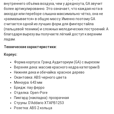
внутреннего объёма воздуха, чем у дредноута, GA звучит
более артикулированно. Это означает, что каждая нота в
аккорде или переборе слышна максимально чётко, она не
«размазывается» в общую массу. Именно поэтому GA
считается одной из лучших форм для фингерстайла
(пальцевой техники) и сложных мелодических построений. А
благодаря вырезу вы получаете лёгкий доступ к верхним
ладам.
Технические характеристики:
Корпус:
Форма корпуса: Гранд Аудиториум (GA) с вырезом
Верхняя дека: массив красного кедра категории B
Нижняя дека и обечайка: красное дерево
Окантовка: ABS черного цвета
Мензура: 643 мм
Бридж: пау ферро
Отделка: Open-Pore
Пикгард (накладка): прозрачная
Струны: D'Addario XTAPB1253
Розетка: ABS 2 кольца