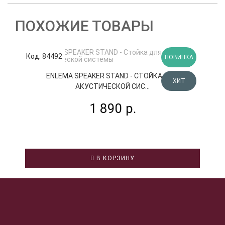
ПОХОЖИЕ ТОВАРЫ
Код: 84492
К
НОВИНКА
ENLEMA SPEAKER STAND - СТОЙКА ДЛЯ
ХИТ
АКУСТИЧЕСКОЙ СИС...
1 890 р.
В КОРЗИНУ