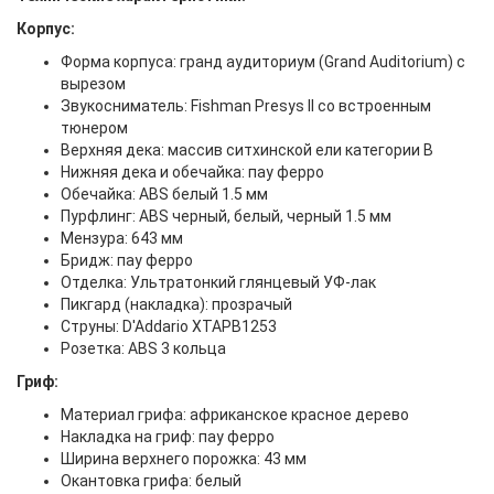
Корпус:
Форма корпуса: гранд аудиториум (Grand Auditorium) с
вырезом
Звукосниматель: Fishman Presys II со встроенным
тюнером
Верхняя дека: массив ситхинской ели категории B
Нижняя дека и обечайка: пау ферро
Обечайка: ABS белый 1.5 мм
Пурфлинг: ABS черный, белый, черный 1.5 мм
Мензура: 643 мм
Бридж: пау ферро
Отделка: Ультратонкий глянцевый УФ-лак
Пикгард (накладка): прозрачый
Струны: D'Addario XTAPB1253
Розетка: ABS 3 кольца
Гриф:
Материал грифа: африканское красное дерево
Накладка на гриф: пау ферро
Ширина верхнего порожка: 43 мм
Окантовка грифа: белый