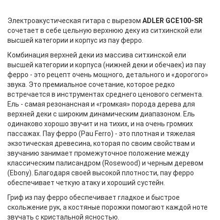
Электроакустическая гитара с вырезом
ADLER GCE100-SR
сочетает в себе цельную верхнюю деку из ситхинской ели
высшей категории и корпус из пау ферро.
Комбинация верхней деки из массива ситхинской ели
высшей категории и корпуса (нижней деки и обечаек) из пау
ферро - это рецепт очень мощного, детального и «дорогого»
звука. Это премиальное сочетание, которое редко
встречается в инструментах среднего ценового сегмента.
Ель - самая резонансная и «громкая» порода дерева для
верхней деки с широким динамическим диапазоном. Ель
одинаково хорошо звучит и на тихих, и на очень громких
пассажах. Пау ферро (Pau Ferro) - это плотная и тяжелая
экзотическая древесина, которая по своим свойствам и
звучанию занимает промежуточное положение между
классическим палисандром (Rosewood) и черным деревом
(Ebony). Благодаря своей высокой плотности, пау ферро
обеспечивает четкую атаку и хороший сустейн.
Гриф из пау ферро обеспечивает гладкое и быстрое
скольжение рук, а костяные порожки помогают каждой ноте
звучать с кристальной ясностью.