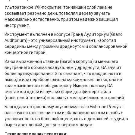
Ультратонкое УФ-покрытие: тончайший слой лака не
сковывает резонанс деки, позволяя дереву звучать
максимально естественно, при этом надежно защищая
инструмент.
Инструмент выполнен в корпусе Гранд Аудиториум (Grand
Auditorium) - это универсальный инструмент, «золотая
середина» между громким дредноутом и сбалансированной
концертной гитарой.
Из-за выраженной «талии» (изгиба корпуса) и меньшего
внутреннего объёма воздуха, чем у дредноута, GA звучит
более артикулированно. Это означает, что каждая нота в
аккорде или переборе слышна максимально чётко, она не
«размазывается» в общую массу. Именно поэтому GA
считается одной из лучших форм для фингерстайла
(пальцевой техники) и сложных мелодических построений.
Благодаря встроенному звукоснимателю Fishman Presys II
ваш звук останется чистым и сбалансированным в любых
условиях: хоть на большой сцене, хоть в домашней студии, а
вырез дает лёгкий доступ к верхним ладам.
Технические характеристики: