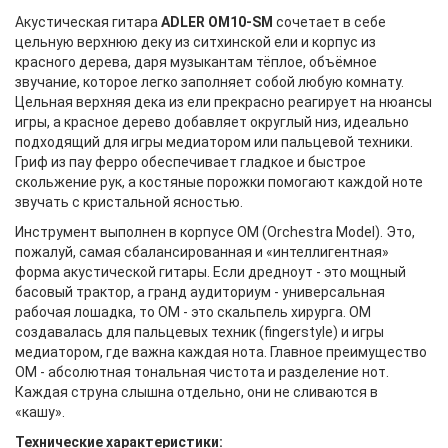
Акустическая гитара
ADLER OM10-SM
сочетает в себе
цельную верхнюю деку из ситхинской ели и корпус из
красного дерева, даря музыкантам тёплое, объёмное
звучание, которое легко заполняет собой любую комнату.
Цельная верхняя дека из ели прекрасно реагирует на нюансы
игры, а красное дерево добавляет округлый низ, идеально
подходящий для игры медиатором или пальцевой техники.
Гриф из пау ферро обеспечивает гладкое и быстрое
скольжение рук, а костяные порожки помогают каждой ноте
звучать с кристальной ясностью.
Инструмент выполнен в корпусе OM (Orchestra Model). Это,
пожалуй, самая сбалансированная и «интеллигентная»
форма акустической гитары. Если дредноут - это мощный
басовый трактор, а гранд аудиториум - универсальная
рабочая лошадка, то OM - это скальпель хирурга. OM
создавалась для пальцевых техник (fingerstyle) и игры
медиатором, где важна каждая нота. Главное преимущество
OM - абсолютная тональная чистота и разделение нот.
Каждая струна слышна отдельно, они не сливаются в
«кашу».
Технические характеристики: