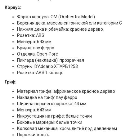
Корпус:
Форма корпуса: OM (Orchestra Model)
Верхняя дека: массив ситхинской ели категории C
Нижняя дека и обечайка: красное дерево
Розетка: ABS
Мензура: 643 мм
Бридж: пау ферро
Отделка: Open-Pore
Пикгард (накладка): прозрачная
Струны: D'Addario XTAPB1253
Розетка: ABS 1 кольцо
Гриф:
Материал грифа: африканское красное дерево
Накладка на гриф: пау ферро
Ширина верхнего порожка: 43 мм
Мензура: 643 мм
Инкрустация на грифе: белые точки
Боковые маркеры: белые точки
Колковая механика: хром, литьё под давлением
Порожки: кость