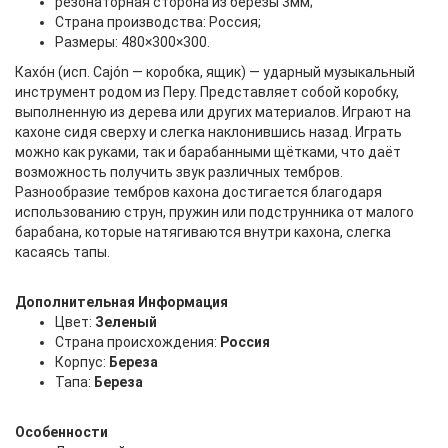
резонаторная сторона из березы 3мм;
Страна производства: Россия;
Размеры: 480×300×300.
Кахо́н (исп. Cajón — коробка, ящик) — ударный музыкальный
инструмент родом из Перу. Представляет собой коробку,
выполненную из дерева или других материалов. Играют на
кахоне сидя сверху и слегка наклонившись назад. Играть
можно как руками, так и барабанными щётками, что даёт
возможность получить звук различных тембров.
Разнообразие тембров кахона достигается благодаря
использованию струн, пружин или подструнника от малого
барабана, которые натягиваются внутри кахона, слегка
касаясь тапы.
Дополнительная Информация
Цвет:
Зеленый
Страна происхождения:
Россия
Корпус:
Береза
Тапа:
Береза
Особенности