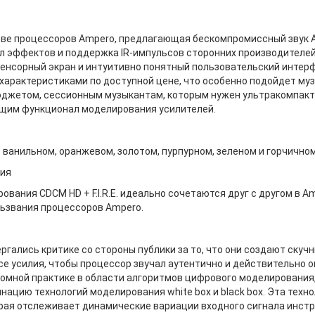
тве процессоров Ampero, предлагающая бескомпромиссный звук 
л эффектов и поддержка IR-импульсов сторонних производителей
сенсорный экран и интуитивно понятный пользовательский интер
 характеристиками по доступной цене, что особенно подойдет му
юджетом, сессионным музыкантам, которым нужен ультракомпак
ющим функционал моделирования усилителей.
: ванильном, оранжевом, золотом, пурпурном, зеленом и горчичном
ния
вания CDCM HD + F.I.R.E. идеально сочетаются друг с другом в A
льзвания процессоров Ampero.
ались критике со стороны публики за то, что они создают скуч
се усилия, чтобы процессор звучал аутентично и действительно 
омной практике в области алгоритмов цифрового моделирования
бинацию технологий моделирования white box и black box. Эта те
орая отслеживает динамические вариации входного сигнала инст