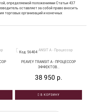
ртой, определяемой положениями Статьи 437
изводитель оставляет за собой право вносить
ия торговых организаций и конечных
Код: 56404
Код: 53472
ZOOM AC-3 - 
ССОР
PEAVEY TRANSIT A - ПРОЦЕССОР
ЭФФЕКТОВ...
38
38 950 р.
В
В КОРЗИНУ