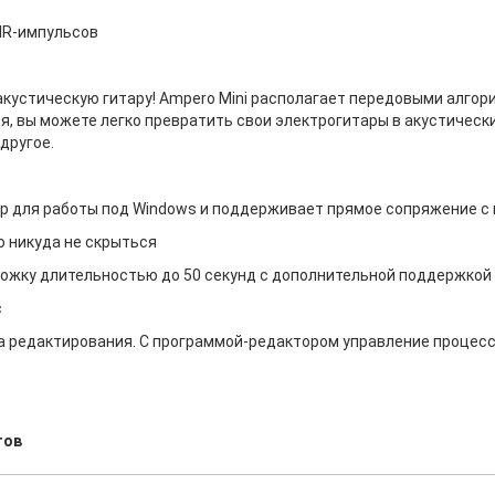
 IR-импульсов
акустическую гитару! Ampero Mini располагает передовыми алго
, вы можете легко превратить свои электрогитары в акустически
другое.
ер для работы под Windows и поддерживает прямое сопряжение с
 никуда не скрыться
ожку длительностью до 50 секунд с дополнительной поддержкой 
c
а редактирования. С программой-редактором управление процесс
тов