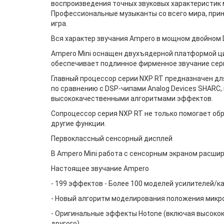
воспроизведения точных звуковых характеристик 
Профессиональные музыканты со всего мира, приня
игра.
Вся характер звучания Ampero в мощном двойном
Ampero Mini оснащен двухъядерной платформой ци
обеспечивает подлинное фирменное звучание сер
Главный процессор серии NXP RT предназначен дл
по сравнению с DSP-чипами Analog Devices SHARC,
высококачественными алгоритмами эффектов.
Сопроцессор серия NXP RT не только помогает об
другие функции.
Первоклассный сенсорный дисплей
В Ampero Mini работа с сенсорным экраном расши
Настоящее звучание Ampero
- 199 эффектов - Более 100 моделей усилителей/
- Новый алгоритм моделирования положения микро
- Оригинальные эффекты Hotone (включая высок
другого)