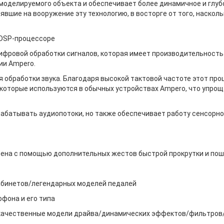
моделируемого объекта и обеспечивает более динамичное и глуб
вшие на вооружение эту технологию, в восторге от того, наско
 DSP-процессоре
фровой обработки сигналов, которая имеет производительность 
ии Ampero.
я обработки звука. Благодаря высокой тактовой частоте этот пр
 которые используются в обычных устройствах Ampero, что упрощ
рабатывать аудиопотоки, но также обеспечивает работу сенсорно
рена с помощью дополнительных жестов быстрой прокрутки и пош
кабинетов/легендарных моделей педалей
фона и его типа
окачественные модели драйва/динамических эффектов/фильтров