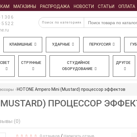
ИКАМ
МАГАЗИНЫ
РАСПРОДАЖА
НОВОСТИ
СТАТЬИ
ОПЛАТА
-1306
-5522
e.ru
КЛАВИШНЫЕ
УДАРНЫЕ
ПЕРКУССИЯ
ГУ
СВЕТ
СТРУННЫЕ
СТУДИЙНОЕ
ДРУГОЕ
ОБОРУДОВАНИЕ
HOTONE Ampero Mini (Mustard) процессор эффектов
цессоры
 (MUSTARD) ПРОЦЕССОР ЭФФЕ
зывы (0)
/
0 отзывов
Написать отзыв