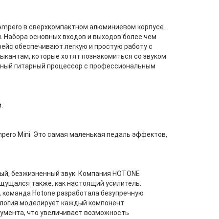
Ampero в сверхкомпактном алюминиевом корпусе.
. Набора основных входов и выходов более чем
фейс обеспечивают легкую и простую работу с
зыкантам, которые хотят познакомиться со звуком
тный гитарный процессор с профессиональным
.
mpero Mini. Это самая маленькая педаль эффектов,
ный, безжизненный звук. Компания HOTONE
ощущался также, как настоящий усилитель.
, команда Hotone разработала безупречную
хнология моделирует каждый компонент
румента, что увеличивает возможность