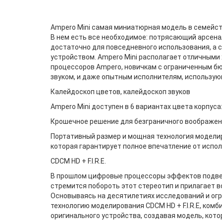
Ampero Mini самая миниатюрная модель в семейс
В нем есть все необходимое: потрясающий арсена
достаточно для повседневного использования, а 
устройством. Ampero Mini располагает отличными
процессоров Ampero, новичкам с ограниченным б
звуком, и даже опытным исполнителям, использу
Калейдоскоп цветов, калейдоскоп звуков
Ampero Mini доступен в 6 вариантах цвета корпуса
Крошечное решение для безграничного воображе
Портативный размер и мощная технология моделиро
которая гарантирует полное впечатление от испо
CDCM HD + F.I.R.E.
В прошлом цифровые процессоры эффектов подверг
стремится побороть этот стереотип и прилагает в
Основываясь на десятилетиях исследований и огр
технологию моделирования CDCM HD + F.I.R.E, ком
оригинального устройства, создавая модель, кот