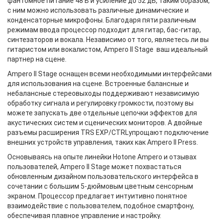
фантомное питание 48 В и усиление до 52 дБ, таким образом,
с ним можно использовать различные динамические и
конденсаторные микрофоны. Благодаря пяти различным
режимам ввода процессор подходит для гитар, бас-гитар,
синтезаторов и вокала. Независимо от того, являетесь ли вы
гитаристом или вокалистом, Ampero II Stage ваш идеальный
партнер на сцене.
Ampero II Stage оснащен всеми необходимыми интерфейсами
для использования на сцене. Встроенные балансные и
небалансные стереовыходы поддерживают независимую
обработку сигнала и регулировку громкости, поэтому вы
можете запускать две отдельные цепочки эффектов для
акустических систем и сценических мониторов. А двойные
разъемы расширения TRS EXP/CTRLупрощают подключение
внешних устройств управления, таких как Ampero II Press.
Основываясь на опыте линейки Hotone Ampero и отзывах
пользователей, Ampero II Stage может похвастаться
обновленным дизайном пользовательского интерфейса в
сочетании с большим 5-дюймовым цветным сенсорным
экраном. Процессор предлагает интуитивно понятное
взаимодействие с пользователем, подобное смартфону,
обеспечивая плавное управление и настройку.