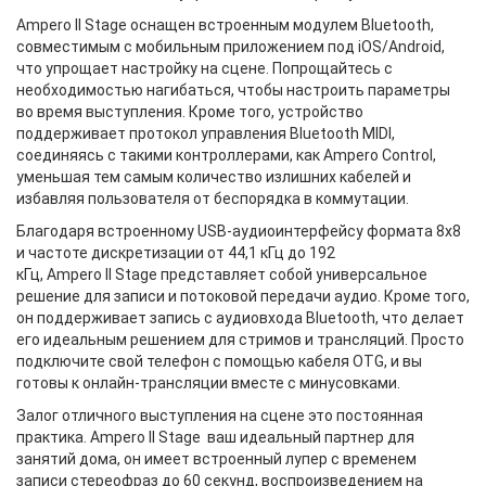
Ampero II Stage оснащен встроенным модулем Bluetooth,
совместимым с мобильным приложением под iOS/Android,
что упрощает настройку на сцене. Попрощайтесь с
необходимостью нагибаться, чтобы настроить параметры
во время выступления. Кроме того, устройство
поддерживает протокол управления Bluetooth MIDI,
соединяясь с такими контроллерами, как Ampero Control,
уменьшая тем самым количество излишних кабелей и
избавляя пользователя от беспорядка в коммутации.
Благодаря встроенному USB-аудиоинтерфейсу формата 8x8
и частоте дискретизации от 44,1 кГц до 192
кГц, Ampero II Stage представляет собой универсальное
решение для записи и потоковой передачи аудио. Кроме того,
он поддерживает запись с аудиовхода Bluetooth, что делает
его идеальным решением для стримов и трансляций. Просто
подключите свой телефон с помощью кабеля OTG, и вы
готовы к онлайн-трансляции вместе с минусовками.
Залог отличного выступления на сцене это постоянная
практика. Ampero II Stage ваш идеальный партнер для
занятий дома, он имеет встроенный лупер с временем
записи стереофраз до 60 секунд, воспроизведением на