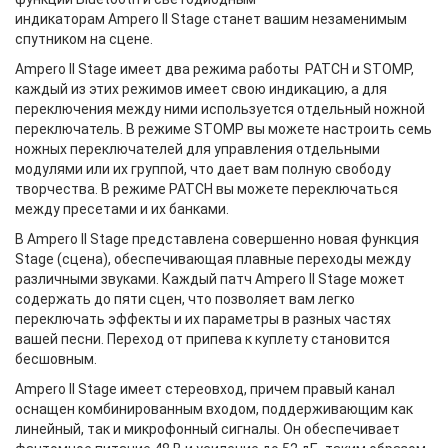
индикаторам Ampero II Stage станет вашим незаменимым
спутником на сцене.
Ampero II Stage имеет два режима работы PATCH и STOMP,
каждый из этих режимов имеет свою индикацию, а для
переключения между ними используется отдельный ножной
переключатель. В режиме STOMP вы можете настроить семь
ножных переключателей для управления отдельными
модулями или их группой, что дает вам полную свободу
творчества. В режиме PATCH вы можете переключаться
между пресетами и их банками.
В Ampero II Stage представлена совершенно новая функция
Stage (сцена), обеспечивающая плавные переходы между
различными звуками. Каждый патч Ampero II Stage может
содержать до пяти сцен, что позволяет вам легко
переключать эффекты и их параметры в разных частях
вашей песни. Переход от припева к куплету становится
бесшовным.
Ampero II Stage имеет стереовход, причем правый канал
оснащен комбинированным входом, поддерживающим как
линейный, так и микрофонный сигналы. Он обеспечивает