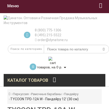
Меню
8 (800) 775-1306
8 (495) 215-5522
order@dynatone.ru
0
товаров, на 0 р.
КАТАЛОГ ТОВАРОВ
Перкуссия
Рамочные барабаны
Пандейру
TYCOON TPD-12A W - Пандейру 12' (30 см)