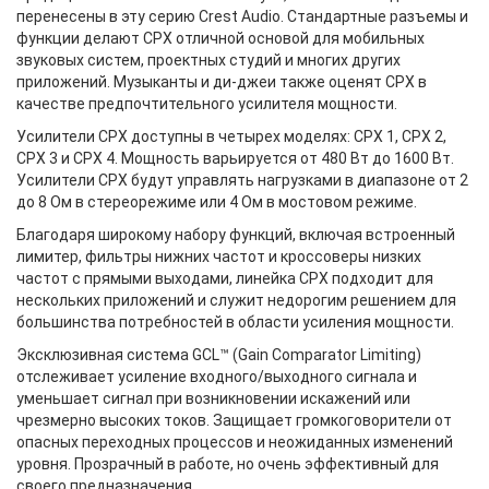
перенесены в эту серию Crest Audio. Стандартные разъемы и
функции делают CPX отличной основой для мобильных
звуковых систем, проектных студий и многих других
приложений. Музыканты и ди-джеи также оценят CPX в
качестве предпочтительного усилителя мощности.
Усилители CPX доступны в четырех моделях: CPX 1, CPX 2,
CPX 3 и CPX 4. Мощность варьируется от 480 Вт до 1600 Вт.
Усилители CPX будут управлять нагрузками в диапазоне от 2
до 8 Ом в стереорежиме или 4 Ом в мостовом режиме.
Благодаря широкому набору функций, включая встроенный
лимитер, фильтры нижних частот и кроссоверы низких
частот с прямыми выходами, линейка CPX подходит для
нескольких приложений и служит недорогим решением для
большинства потребностей в области усиления мощности.
Эксклюзивная система GCL™ (Gain Comparator Limiting)
отслеживает усиление входного/выходного сигнала и
уменьшает сигнал при возникновении искажений или
чрезмерно высоких токов. Защищает громкоговорители от
опасных переходных процессов и неожиданных изменений
уровня. Прозрачный в работе, но очень эффективный для
своего предназначения.